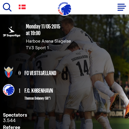
Skip
to
Primary
Monday 11/05 2015
main
at 19:00
navigation
content
Harboe Arena Slagelse
-
TV3 Sport 1
English
0
FC VESTSJÆLLAND
1
F.C. KØBENHAVN
Thomas Delaney
(58")
Spectators
3.544
Referee