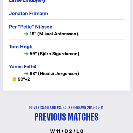
Lasse Lindbjerg
Jonatan Frimann
Per "Pelle" Nilsson
19" (Mikael Antonsson)
Tom Høgli
59" (Björn Sigurdarson)
Yones Felfel
68" (Nicolai Jørgensen)
90"+2
FC VESTSJÆLLAND VS. F.C. KØBENHAVN 2015-05-11
PREVIOUS MATCHES
W 11 / D 2 / L 0