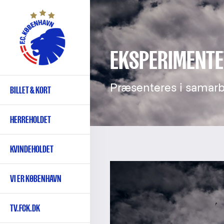
Gå
til
hovedindhold
EKSPERIMENTE
Præsenteres i samar
BILLET & KORT
Primær
navigation
HERREHOLDET
KVINDEHOLDET
VI ER KØBENHAVN
TV.FCK.DK