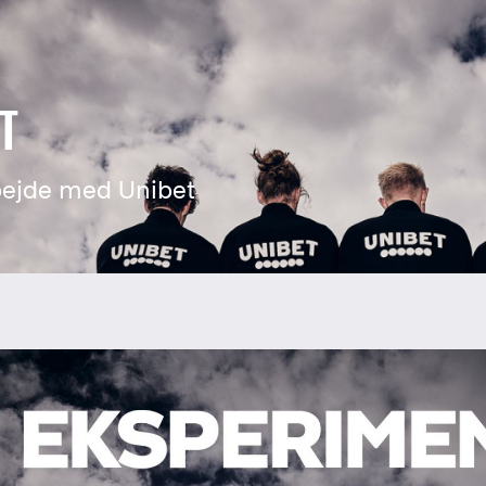
T
bejde med Unibet