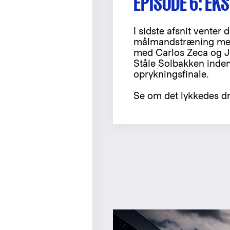
EPISODE 6: EK
I sidste afsnit venter
målmandstræning med
med Carlos Zeca og J
Ståle Solbakken inde
oprykningsfinale.
Se om det lykkedes dr