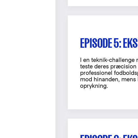
EPISODE 5: EK
I en teknik-challenge
teste deres præcision
professionel fodboldsp
mod hinanden, mens 
oprykning.