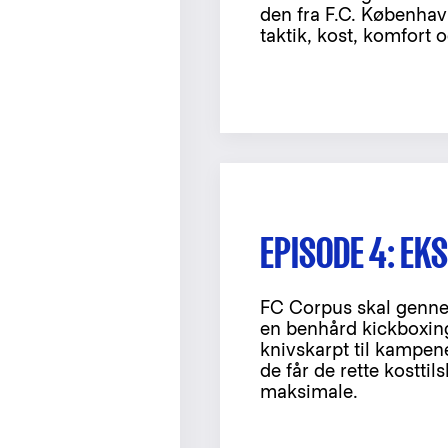
den fra F.C. Københav
taktik, kost, komfort o
EPISODE 4: EK
FC Corpus skal genne
en benhård kickboxing-
knivskarpt til kampene
de får de rette kostti
maksimale.