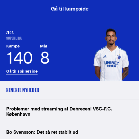
Gå til kampside
ZECA
SUPERLIGA
Kampe
Mål
140
8
Gå til spillerside
SENESTE NYHEDER
Problemer med streaming af Debreceni VSC-F.C.
København
Bo Svensson: Det så ret stabilt ud