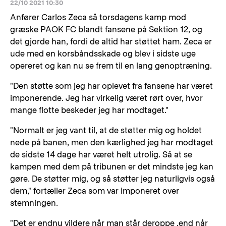
22/10 2021 10:30
Anfører Carlos Zeca så torsdagens kamp mod
græske PAOK FC blandt fansene på Sektion 12, og
det gjorde han, fordi de altid har støttet ham. Zeca er
ude med en korsbåndsskade og blev i sidste uge
opereret og kan nu se frem til en lang genoptræning.
"Den støtte som jeg har oplevet fra fansene har været
imponerende. Jeg har virkelig været rørt over, hvor
mange flotte beskeder jeg har modtaget."
"Normalt er jeg vant til, at de støtter mig og holdet
nede på banen, men den kærlighed jeg har modtaget
de sidste 14 dage har været helt utrolig. Så at se
kampen med dem på tribunen er det mindste jeg kan
gøre. De støtter mig, og så støtter jeg naturligvis også
dem," fortæller Zeca som var imponeret over
stemningen.
"Det er endnu vildere når man står deroppe ,end når