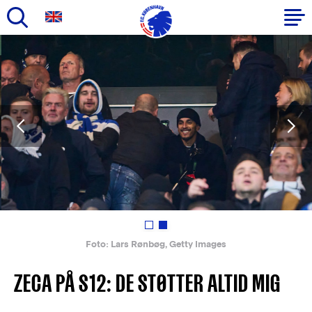
Gå
til
Primær
hovedindhold
navigation
PREVIOUS
Foto: Lars Rønbøg, Getty Images
ZECA PÅ S12: DE STØTTER ALTID MIG