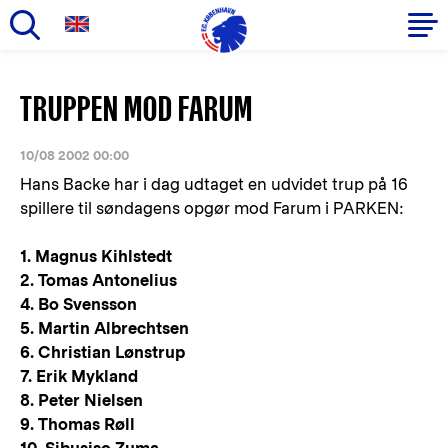
Gå
til
Primær
TRUPPEN MOD FARUM
hovedindhold
navigation
10/08 2002 00:00
Hans Backe har i dag udtaget en udvidet trup på 16
spillere til søndagens opgør mod Farum i PARKEN:
1. Magnus Kihlstedt
2. Tomas Antonelius
4. Bo Svensson
5. Martin Albrechtsen
6. Christian Lønstrup
7. Erik Mykland
8. Peter Nielsen
9. Thomas Røll