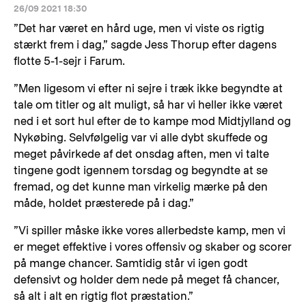
26/09 2021 18:30
”Det har været en hård uge, men vi viste os rigtig
stærkt frem i dag,” sagde Jess Thorup efter dagens
flotte 5-1-sejr i Farum.
”Men ligesom vi efter ni sejre i træk ikke begyndte at
tale om titler og alt muligt, så har vi heller ikke været
ned i et sort hul efter de to kampe mod Midtjylland og
Nykøbing. Selvfølgelig var vi alle dybt skuffede og
meget påvirkede af det onsdag aften, men vi talte
tingene godt igennem torsdag og begyndte at se
fremad, og det kunne man virkelig mærke på den
måde, holdet præsterede på i dag.”
”Vi spiller måske ikke vores allerbedste kamp, men vi
er meget effektive i vores offensiv og skaber og scorer
på mange chancer. Samtidig står vi igen godt
defensivt og holder dem nede på meget få chancer,
så alt i alt en rigtig flot præstation.”