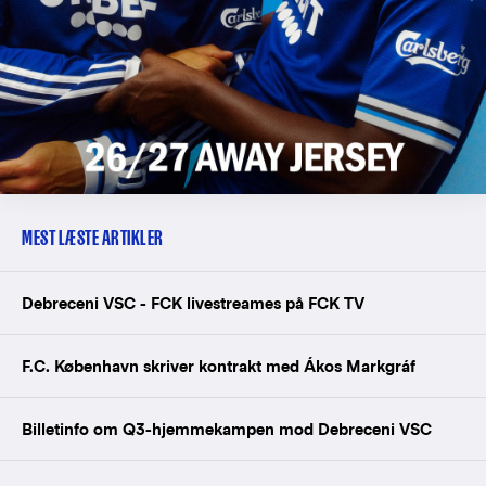
MEST LÆSTE ARTIKLER
Debreceni VSC - FCK livestreames på FCK TV
F.C. København skriver kontrakt med Ákos Markgráf
Billetinfo om Q3-hjemmekampen mod Debreceni VSC