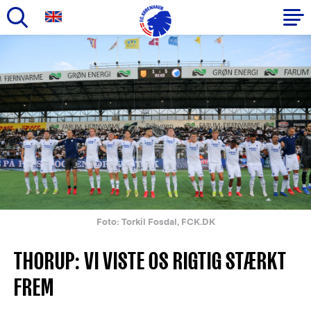
Gå
til
Primær
hovedindhold
navigation
Foto: Torkil Fosdal, FCK.DK
THORUP: VI VISTE OS RIGTIG STÆRKT
FREM