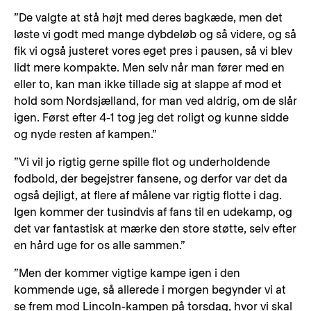
”De valgte at stå højt med deres bagkæde, men det
løste vi godt med mange dybdeløb og så videre, og så
fik vi også justeret vores eget pres i pausen, så vi blev
lidt mere kompakte. Men selv når man fører med en
eller to, kan man ikke tillade sig at slappe af mod et
hold som Nordsjælland, for man ved aldrig, om de slår
igen. Først efter 4-1 tog jeg det roligt og kunne sidde
og nyde resten af kampen.”
”Vi vil jo rigtig gerne spille flot og underholdende
fodbold, der begejstrer fansene, og derfor var det da
også dejligt, at flere af målene var rigtig flotte i dag.
Igen kommer der tusindvis af fans til en udekamp, og
det var fantastisk at mærke den store støtte, selv efter
en hård uge for os alle sammen.”
”Men der kommer vigtige kampe igen i den
kommende uge, så allerede i morgen begynder vi at
se frem mod Lincoln-kampen på torsdag, hvor vi skal