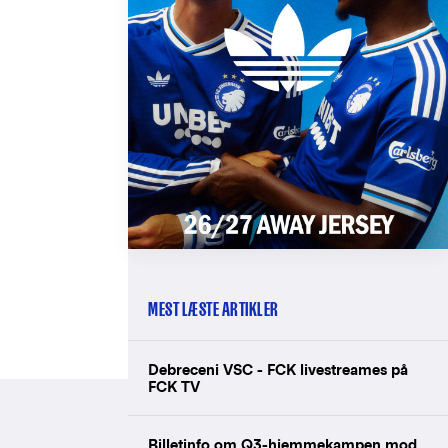
MEST LÆSTE ARTIKLER
Debreceni VSC - FCK livestreames på
FCK TV
Billetinfo om Q3-hjemmekampen mod