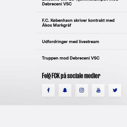
Debreceni VSC
F.C. København skriver kontrakt med
Ákos Markgráf
Udfordringer med livestream
Truppen mod Debreceni VSC
Følg FCK på sociale medier