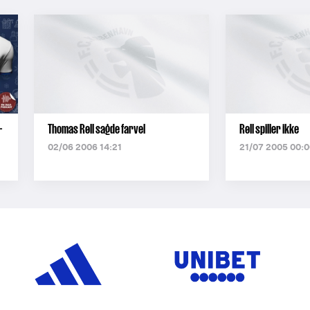
-
Thomas Røll sagde farvel
Røll spiller ikke
02/06 2006 14:21
21/07 2005 00:0