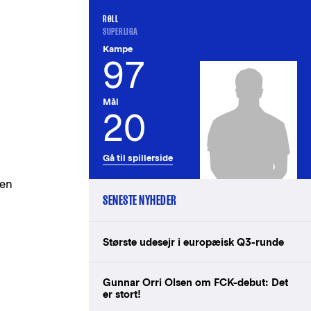
RØLL
SUPERLIGA
Kampe
97
Mål
20
Gå til spillerside
men
SENESTE NYHEDER
Største udesejr i europæisk Q3-runde
Gunnar Orri Olsen om FCK-debut: Det
er stort!