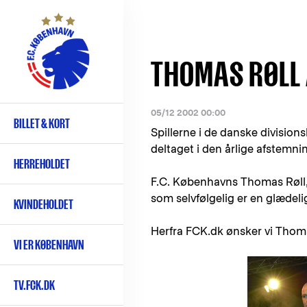
Gå
til
hovedindhold
THOMAS RØLL 
05/12 2002 00:00
BILLET & KORT
Primær
Spillerne i de danske divisio
navigation
deltaget i den årlige afstemnin
HERREHOLDET
F.C. Københavns Thomas Røll, b
som selvfølgelig er en glædeli
KVINDEHOLDET
Herfra FCK.dk ønsker vi Thoma
VI ER KØBENHAVN
TV.FCK.DK