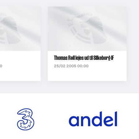
Thomas Røll lejes ud til Silkeborg IF
0
25/02 2005 00:00