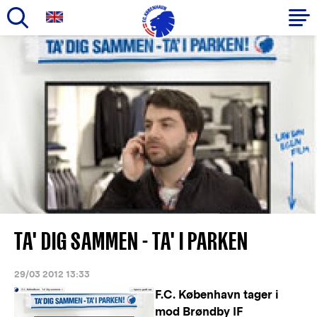
Gå
til
Primær
hovedindhold
navigation
TA' DIG SAMMEN - TA' I PARKEN
29/03 2012 13:33
F.C. København tager i
mod Brøndby IF