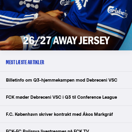
MEST LÆSTE ARTIKLER
Billetinfo om Q3-hjemmekampen mod Debreceni VSC
FCK møder Debreceni VSC i Q3 til Conference League
F.C. København skriver kontrakt med Ákos Markgráf
FCK-FC Polissya livestreames på FCK TV