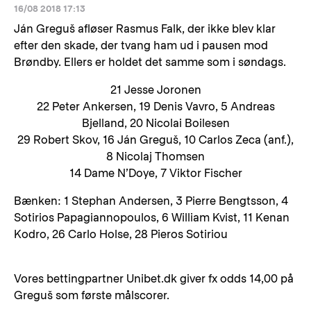
16/08 2018 17:13
Ján Greguš afløser Rasmus Falk, der ikke blev klar
efter den skade, der tvang ham ud i pausen mod
Brøndby. Ellers er holdet det samme som i søndags.
21 Jesse Joronen
22 Peter Ankersen, 19 Denis Vavro, 5 Andreas
Bjelland, 20 Nicolai Boilesen
29 Robert Skov, 16 Ján Greguš, 10 Carlos Zeca (anf.),
8 Nicolaj Thomsen
14 Dame N’Doye, 7 Viktor Fischer
Bænken: 1 Stephan Andersen, 3 Pierre Bengtsson, 4
Sotirios Papagiannopoulos, 6 William Kvist, 11 Kenan
Kodro, 26 Carlo Holse, 28 Pieros Sotiriou
Vores bettingpartner Unibet.dk giver fx odds 14,00 på
Greguš som første målscorer.