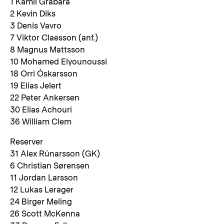
1 Kamil Grabara
2 Kevin Diks
3 Denis Vavro
7 Viktor Claesson (anf.)
8 Magnus Mattsson
10 Mohamed Elyounoussi
18 Orri Óskarsson
19 Elias Jelert
22 Peter Ankersen
30 Elias Achouri
36 William Clem
Reserver
31 Alex Rúnarsson (GK)
6 Christian Sørensen
11 Jordan Larsson
12 Lukas Lerager
24 Birger Meling
26 Scott McKenna