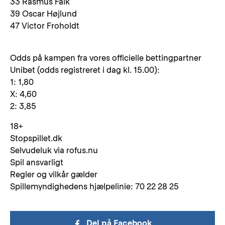
33 Rasmus Falk
39 Oscar Højlund
47 Victor Froholdt
Odds på kampen fra vores officielle bettingpartner
Unibet (odds registreret i dag kl. 15.00):
1: 1,80
X: 4,60
2: 3,85
18+
Stopspillet.dk
Selvudeluk via rofus.nu
Spil ansvarligt
Regler og vilkår gælder
Spillemyndighedens hjælpelinie: 70 22 28 25
Del på Facebook