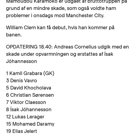
Mamoudou Karamoko er udgået af bruttotruppen på
grund af en mindre skade, som også voldte ham
problemer i onsdags mod Manchester City.
William Clem kan få debut, hvis han kommer på
banen.
OPDATERING 18.40: Andreas Cornelius udgik med en
skade under opvarmningen og erstattes af Ísak
Jóhannesson
1 Kamil Grabara (GK)
3 Denis Vavro
5 David Khocholava
6 Christian Sørensen
7 Viktor Claesson
8 Ísak Jóhannesson
12 Lukas Lerager
15 Mohamed Daramy
19 Elias Jelert