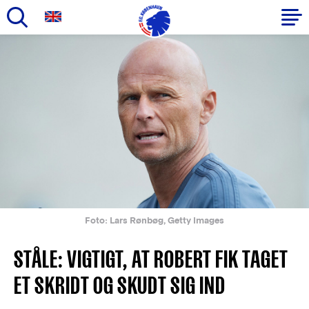
Gå
til
Primær
hovedindhold
navigation
Foto: Lars Rønbøg, Getty Images
STÅLE: VIGTIGT, AT ROBERT FIK TAGET
ET SKRIDT OG SKUDT SIG IND