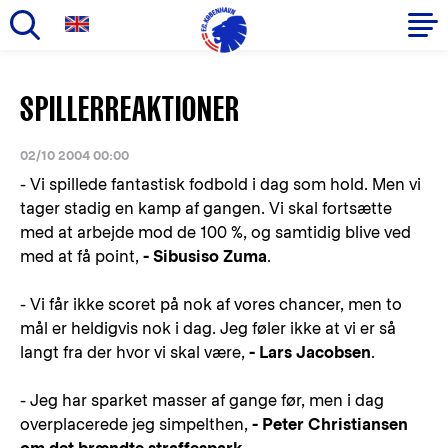
Gå
til
Primær
SPILLERREAKTIONER
hovedindhold
navigation
02/10 2004 00:00
- Vi spillede fantastisk fodbold i dag som hold. Men vi
tager stadig en kamp af gangen. Vi skal fortsætte
med at arbejde mod de 100 %, og samtidig blive ved
med at få point,
- Sibusiso Zuma
.
- Vi får ikke scoret på nok af vores chancer, men to
mål er heldigvis nok i dag. Jeg føler ikke at vi er så
langt fra der hvor vi skal være,
- Lars Jacobsen
.
- Jeg har sparket masser af gange før, men i dag
overplacerede jeg simpelthen,
- Peter Christiansen