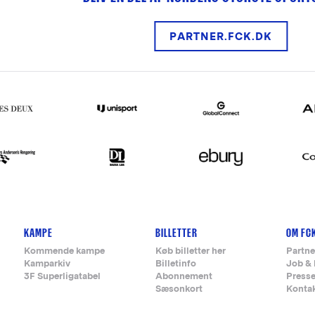
PARTNER.FCK.DK
KAMPE
BILLETTER
OM FC
Kommende kampe
Køb billetter her
Partne
Kamparkiv
Billetinfo
Job & 
3F Superligatabel
Abonnement
Press
Sæsonkort
Konta