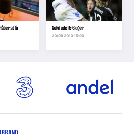
 Håber at få
Sölvi ude i 5-6 uger
20/09 2010 13:00
2
TSBRAND