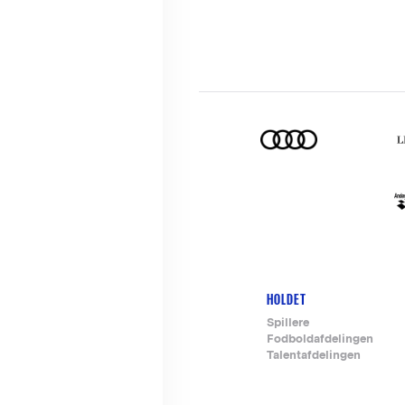
HOLDET
Footer-
Spillere
Fodboldafdelingen
menu
Talentafdelingen