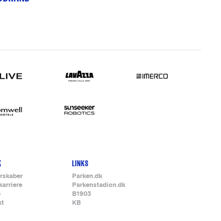
K
LINKS
rskaber
Parken.dk
karriere
Parkenstadion.dk
e
B1903
kt
KB