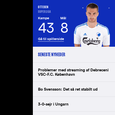
OTTESEN
SUPERLIGA
Kampe
Mål
43
8
Gå til spillerside
SENESTE NYHEDER
Problemer med streaming af Debreceni
VSC-F.C. København
Bo Svensson: Det så ret stabilt ud
3-0-sejr i Ungarn