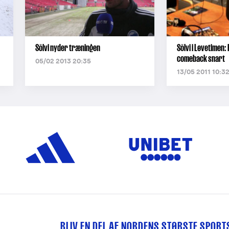
Sölvi nyder træningen
Sölvi i Løvetimen:
comeback snart
05/02 2013 20:35
13/05 2011 10:3
BLIV EN DEL AF NORDENS STØRSTE SPOR