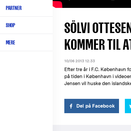
PARTNER
SÖLVI OTTESEN
SHOP
KOMMER TIL 
MERE
10/06 2013 12:33
Efter tre år i F.C. København 
på tiden i København i videoe
Jensen vil huske den islandske 
Del på Facebook