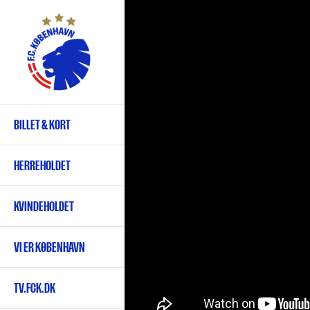
Gå
til
hovedindhold
BILLET & KORT
Primær
navigation
HERREHOLDET
KVINDEHOLDET
VI ER KØBENHAVN
TV.FCK.DK