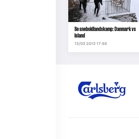
Se sneboldlandskamp: Danmark vs
Island
13/03 2013 17:55