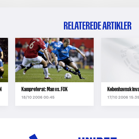
RELATEREDE ARTIKLER
N
Kampreferat: Man vs. FCK
Københavnsk inva
18/10 2006 00:45
17/10 2006 15:3