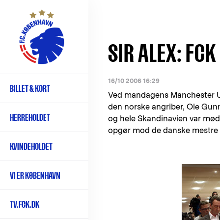
Gå
til
hovedindhold
SIR ALEX: FC
16/10 2006 16:29
BILLET & KORT
Primær
Ved mandagens Manchester Un
navigation
den norske angriber, Ole Gunna
HERREHOLDET
og hele Skandinavien var mødt
opgør mod de danske mestre 
KVINDEHOLDET
VI ER KØBENHAVN
TV.FCK.DK