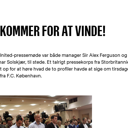
K KOMMER FOR AT VINDE!
ited-pressemøde var både manager Sir Alex Ferguson og
r Solskjær, til stede. Et talrigt pressekorps fra Storbritann
 op for at høre hvad de to profiler havde at sige om tirsda
fra F.C. København.