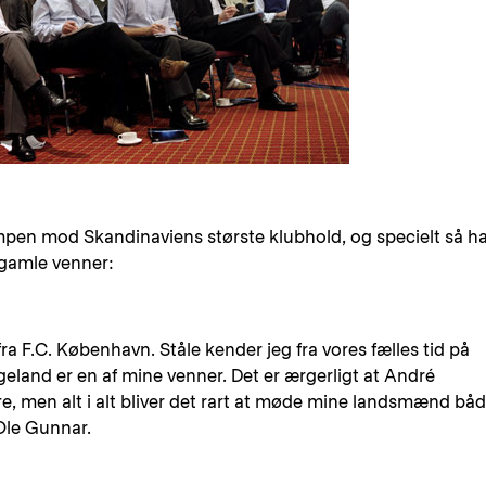
mpen mod Skandinaviens største klubhold, og specielt så h
e gamle venner:
fra F.C. København. Ståle kender jeg fra vores fælles tid på
land er en af mine venner. Det er ærgerligt at André
, men alt i alt bliver det rart at møde mine landsmænd bå
Ole Gunnar.