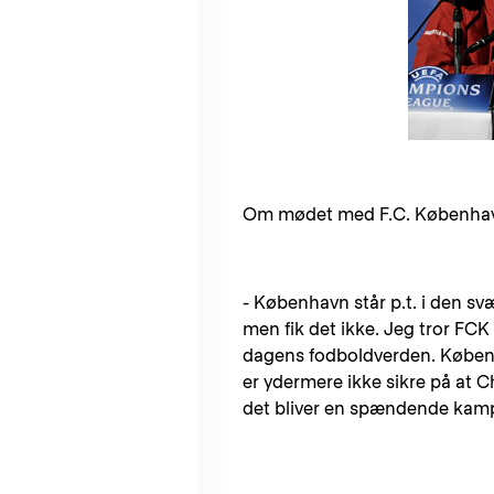
Om mødet med F.C. København
- København står p.t. i den sv
men fik det ikke. Jeg tror FCK 
dagens fodboldverden. Københa
er ydermere ikke sikre på at Ch
det bliver en spændende kamp, 