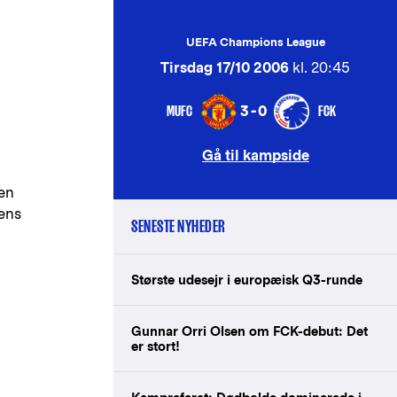
UEFA Champions League
Tirsdag 17/10 2006
kl. 20:45
MUFC
FCK
3-0
Gå til kampside
ien
gens
SENESTE NYHEDER
Største udesejr i europæisk Q3-runde
Gunnar Orri Olsen om FCK-debut: Det
er stort!