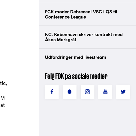
FCK møder Debreceni VSC i Q3 til
Conference League
F.C. København skriver kontrakt med
Ákos Markgráf
Udfordringer med livestream
Følg FCK på sociale medier
tic,
 Vi
 at