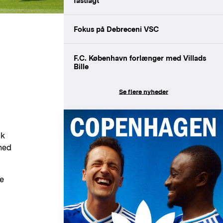
fastlagt
Fokus på Debreceni VSC
F.C. København forlænger med Villads
Bille
Se flere nyheder
ck
med
re