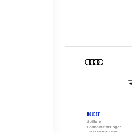
HOLDET
Footer-
Spillere
Fodboldafdelingen
menu