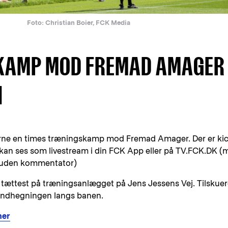
Foto: Christian Boier, FCK Media
KAMP MOD FREMAD AMAGER
1
verne en times træningskamp mod Fremad Amager. Der er ki
 kan ses som livestream i din FCK App eller på TV.FCK.DK (
a uden kommentator)
, tættest på træningsanlægget på Jens Jessens Vej. Tilskue
 indhegningen langs banen.
her