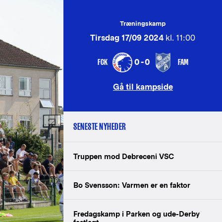
Træningskamp
Tirsdag 17/09 2024
kl. 11:00
FCK
FAM
0-0
Gå til kampside
SENESTE NYHEDER
Truppen mod Debreceni VSC
Bo Svensson: Varmen er en faktor
Fredagskamp i Parken og ude-Derby