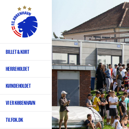
Gå
til
hovedindhold
BILLET & KORT
Primær
navigation
HERREHOLDET
KVINDEHOLDET
VI ER KØBENHAVN
TV.FCK.DK