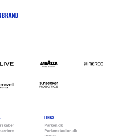
TSBRAND
K
LINKS
rskaber
Parken.dk
karriere
Parkenstadion.dk