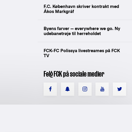
F.C. København skriver kontrakt med
Ákos Markgráf
Byens farver — everywhere we go. Ny
udebanetrøje til herreholdet
FCK-FC Polissya livestreames på FCK
TV
Følg FCK på sociale medier