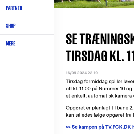
PARTNER
SHOP
SE TRÆNINGS
MERE
TIRSDAG KL. 1
16/09 2024 22:19
Tirsdag formiddag spiller lø
off kl. 11.00 på Nummer 10 og
et enkelt, automatisk kamer
Opgøret er planlagt til bane 2
kan således følge opgøret fra
>> Se kampen på TV.FCK.DK 