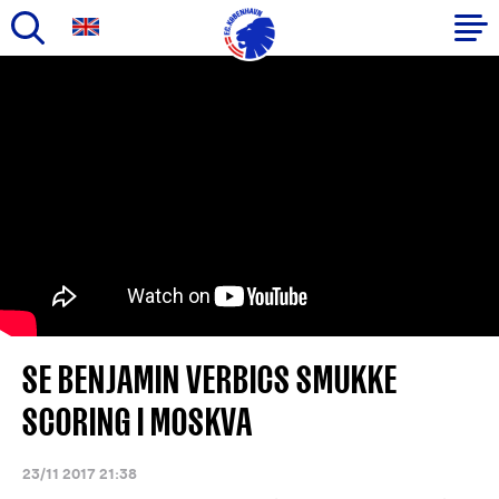
Gå
til
Primær
hovedindhold
navigation
SE BENJAMIN VERBICS SMUKKE
SCORING I MOSKVA
23/11 2017 21:38