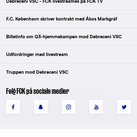
Debreceni VSC - FCK livestreames på FCK TV
F.C. København skriver kontrakt med Ákos Markgráf
Billetinfo om Q3-hjemmekampen mod Debreceni VSC
Udfordringer med livestream
Truppen mod Debreceni VSC
Følg FCK på sociale medier