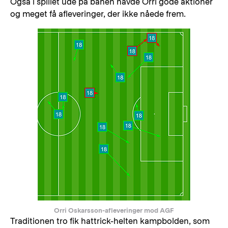
Også i spillet ude på banen havde Orri gode aktioner
og meget få afleveringer, der ikke nåede frem.
Orri Oskarsson-afleveringer mod AGF
Traditionen tro fik hattrick-helten kampbolden, som