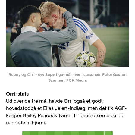
Roony og Orri - syv Superliga-mål hver i sæsonen. Foto: Gaston
Szerman, FCK Media
Orri-stats
Ud over de tre mål havde Orri også et godt
hovedstødpå et Elias Jelert-indlæg, men det fik AGF-
keeper Bailey Peacock-Farrell fingerspidserne på og
reddede til hjørne.