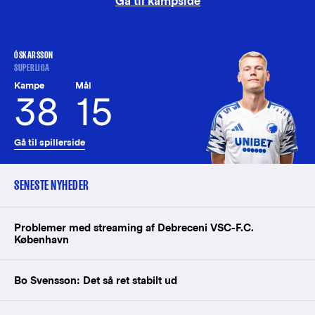
Gå til kampside
ÓSKARSSON
SUPERLIGA
Kampe
Mål
38
15
Gå til spillerside
SENESTE NYHEDER
Problemer med streaming af Debreceni VSC-F.C.
København
Bo Svensson: Det så ret stabilt ud