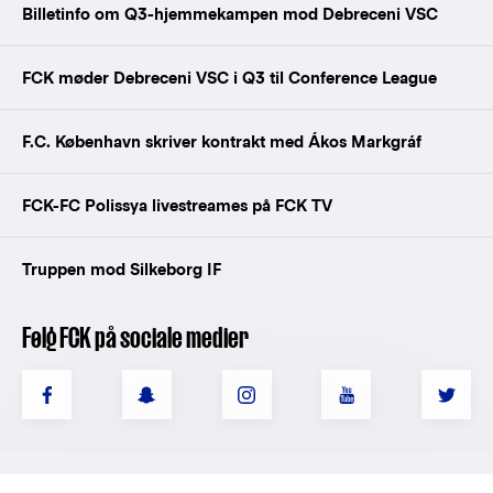
Billetinfo om Q3-hjemmekampen mod Debreceni VSC
FCK møder Debreceni VSC i Q3 til Conference League
F.C. København skriver kontrakt med Ákos Markgráf
FCK-FC Polissya livestreames på FCK TV
Truppen mod Silkeborg IF
Følg FCK på sociale medier