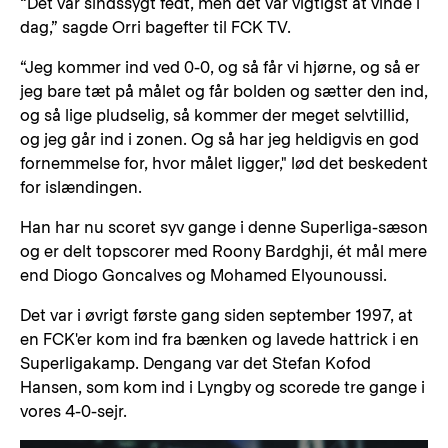
“Det var sindssygt fedt, men det var vigtigst at vinde i
dag,” sagde Orri bagefter til FCK TV.
“Jeg kommer ind ved 0-0, og så får vi hjørne, og så er
jeg bare tæt på målet og får bolden og sætter den ind,
og så lige pludselig, så kommer der meget selvtillid,
og jeg går ind i zonen. Og så har jeg heldigvis en god
fornemmelse for, hvor målet ligger," lød det beskedent
for islændingen.
Han har nu scoret syv gange i denne Superliga-sæson
og er delt topscorer med Roony Bardghji, ét mål mere
end Diogo Goncalves og Mohamed Elyounoussi.
Det var i øvrigt første gang siden september 1997, at
en FCK'er kom ind fra bænken og lavede hattrick i en
Superligakamp. Dengang var det Stefan Kofod
Hansen, som kom ind i Lyngby og scorede tre gange i
vores 4-0-sejr.