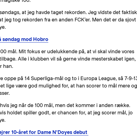
 magiske 100.
 søndags, at jeg havde taget rekorden. Jeg vidste det faktisk
, at jeg tog rekorden fra en anden FCK’er. Men det er da sjovt
ye.
på søndag mod Hobro
100 mål. Mit fokus er udelukkende på, at vi skal vinde vores
lbage. Alle i klubben vil så gerne vinde mesterskabet igen,
er han.
 oppe på 14 Superliga-mål og to i Europa League, så 7-9-1
ndet lige være god mulighed for, at han scorer to mål mere o
asser.
d, hvis jeg når de 100 mål, men det kommer i anden række.
vis holdet spiller godt, er chancen for, at jeg scorer mål, jo
oye.
ejrer 10-året for Dame N'Doyes debut