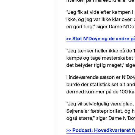
hverken på målrekord eller de
”Jeg fik at vide efter kampen i
ikke, og jeg var ikke klar over
en god ting,” siger Dame N’Do
>> Støt N'Doye og de andre 
”Jeg tænker heller ikke på de 
kampe og tage mesterskabet ti
det betyder rigtig meget,” sig
I indeværende sæson er N’Doye
burde der statistisk set alt a
dermed kommer på de 100 k
”Jeg vil selvfølgelig være gla
Sejrene er førsteprioritet, og h
også større,” siger Dame N’D
>> Podcast: Hovedkvarteret f