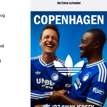
Se flere nyheder
 og
 så
3
g