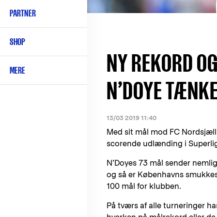
PARTNER
SHOP
NY REKORD OG
MERE
N’DOYE TÆNK
13/03 2019 11:40
Med sit mål mod FC Nordsjæl
scorende udlænding i Superlig
N’Doyes 73 mål sender nemlig
og så er Københavns smukkes
100 mål for klubben.
På tværs af alle turneringer h