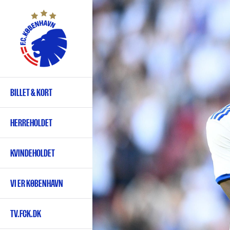
Gå
til
hovedindhold
BILLET & KORT
Primær
navigation
HERREHOLDET
KVINDEHOLDET
VI ER KØBENHAVN
TV.FCK.DK