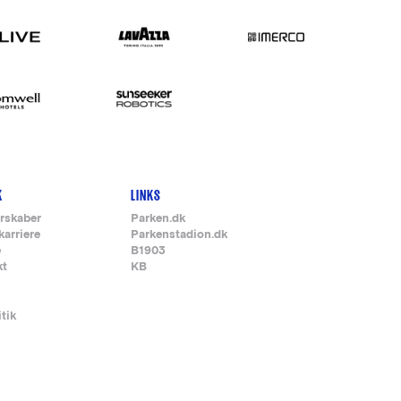
K
LINKS
rskaber
Parken.dk
karriere
Parkenstadion.dk
e
B1903
kt
KB
itik