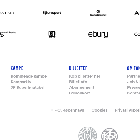
KAMPE
BILLETTER
OM FC
Kommende kampe
Køb billetter her
Partne
Kamparkiv
Billetinfo
Job & 
3F Superligatabel
Abonnement
Press
Sæsonkort
Konta
© F.C. København
Cookies
Privatlivspol