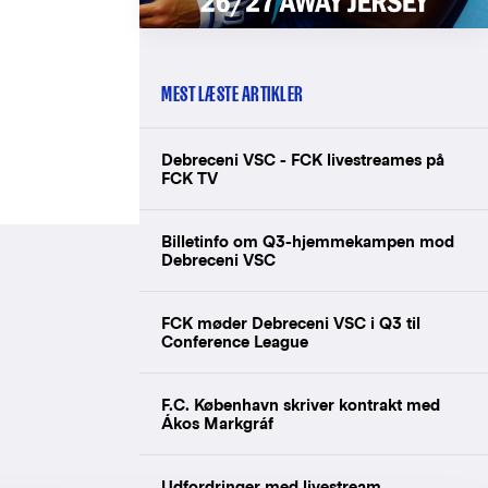
MEST LÆSTE ARTIKLER
Debreceni VSC - FCK livestreames på
FCK TV
Billetinfo om Q3-hjemmekampen mod
Debreceni VSC
FCK møder Debreceni VSC i Q3 til
Conference League
F.C. København skriver kontrakt med
Ákos Markgráf
Udfordringer med livestream