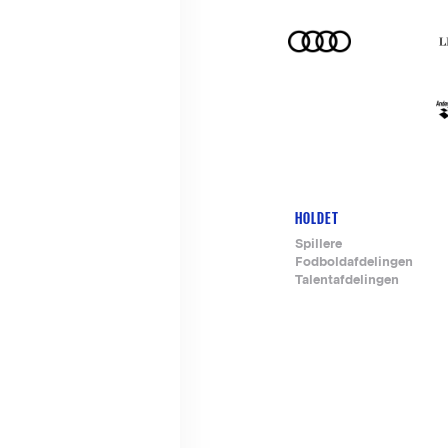
HOLDET
Footer-
Spillere
Fodboldafdelingen
menu
Talentafdelingen