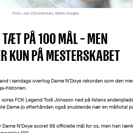
Foto: Jan Christensen, Getty Images
 TÆT PÅ 100 MÅL – MEN
ER KUN PÅ MESTERSKABET
land i søndags overtog Dame N’Doye rekorden som den me
a-historien.
 vores FCK Legend Todi Jónsson ned på listens andenplads
te Dame jo efterhånden også snublende nær en måltotal p
ar Dame N’Doye scoret 98 officielle mål for os, men han tæn