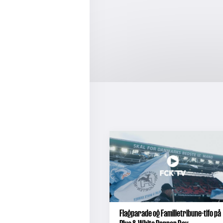
Flagparade og Familietribune-tifo på