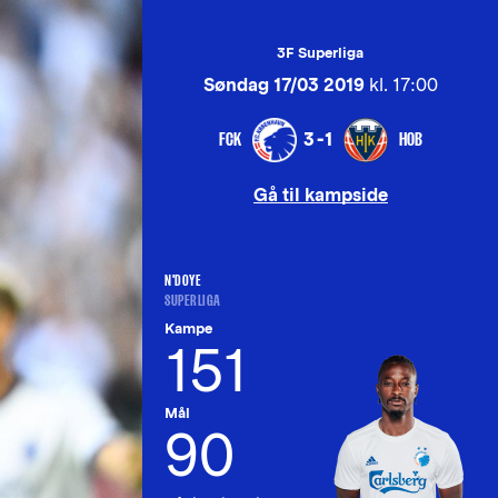
3F Superliga
Søndag 17/03 2019
kl. 17:00
FCK
HOB
3-1
Gå til kampside
N'DOYE
SUPERLIGA
Kampe
151
Mål
90