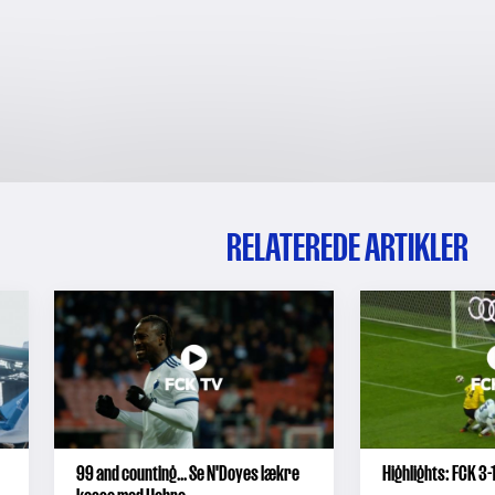
RELATEREDE ARTIKLER
99 and counting... Se N'Doyes lækre
Highlights: FCK 3-