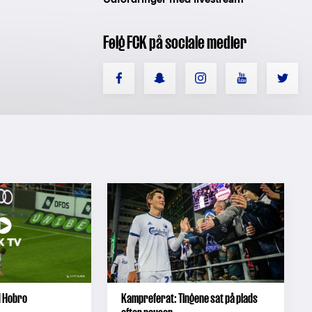
Følg FCK på sociale medier
1 Hobro
Kampreferat: Tingene sat på plads