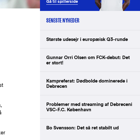
Gå til spillerside
SENESTE NYHEDER
Største udesejr i europæisk Q3-runde
Gunnar Orri Olsen om FCK-debut: Det
er stort!
Kampreferat: Dødbolde dominerede i
st
Debrecen
Problemer med streaming af Debreceni
,
VSC-F.C. København
å
Bo Svensson: Det så ret stabilt ud
ker