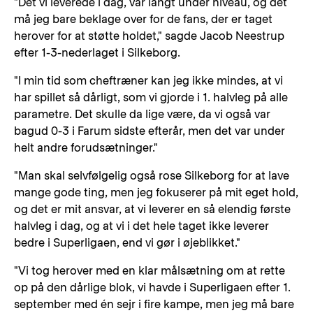
"Det vi leverede i dag, var langt under niveau, og det
må jeg bare beklage over for de fans, der er taget
herover for at støtte holdet," sagde Jacob Neestrup
efter 1-3-nederlaget i Silkeborg.
"I min tid som cheftræner kan jeg ikke mindes, at vi
har spillet så dårligt, som vi gjorde i 1. halvleg på alle
parametre. Det skulle da lige være, da vi også var
bagud 0-3 i Farum sidste efterår, men det var under
helt andre forudsætninger."
"Man skal selvfølgelig også rose Silkeborg for at lave
mange gode ting, men jeg fokuserer på mit eget hold,
og det er mit ansvar, at vi leverer en så elendig første
halvleg i dag, og at vi i det hele taget ikke leverer
bedre i Superligaen, end vi gør i øjeblikket."
"Vi tog herover med en klar målsætning om at rette
op på den dårlige blok, vi havde i Superligaen efter 1.
september med én sejr i fire kampe, men jeg må bare