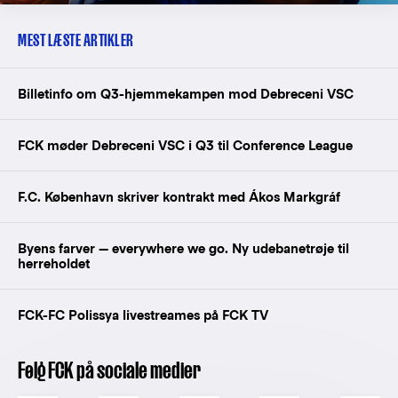
MEST LÆSTE ARTIKLER
Billetinfo om Q3-hjemmekampen mod Debreceni VSC
FCK møder Debreceni VSC i Q3 til Conference League
F.C. København skriver kontrakt med Ákos Markgráf
Byens farver — everywhere we go. Ny udebanetrøje til
herreholdet
FCK-FC Polissya livestreames på FCK TV
Følg FCK på sociale medier