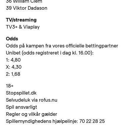
36 William Clem
39 Viktor Dadason
TV/streaming
TV3+ & Viaplay
Odds
Odds på kampen fra vores officielle bettingpartner
Unibet (odds registreret i dag kl. 16.00):
1: 4,80
X: 4,30
2: 1,68
18+
Stopspillet.dk
Selvudeluk via rofus.nu
Spil ansvarligt
Regler og vilkår gælder
Spillemyndighedens hjælpelinje: 70 22 28 25