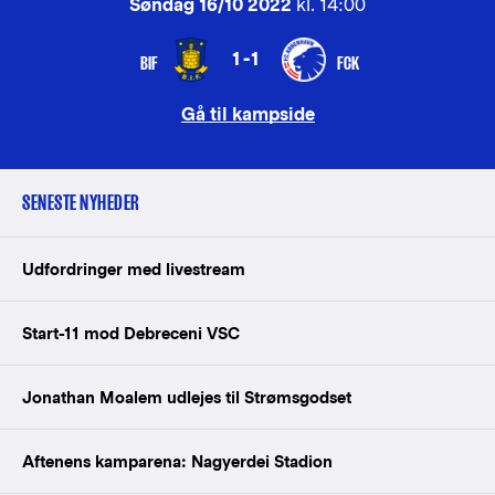
Søndag 16/10 2022
kl. 14:00
1-1
BIF
FCK
Gå til kampside
SENESTE NYHEDER
Udfordringer med livestream
Start-11 mod Debreceni VSC
Jonathan Moalem udlejes til Strømsgodset
Aftenens kamparena: Nagyerdei Stadion