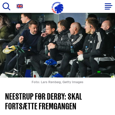
Gå
til
Primær
hovedindhold
navigation
Foto: Lars Rønbøg, Getty Images
NEESTRUP FØR DERBY: SKAL
FORTSÆTTE FREMGANGEN