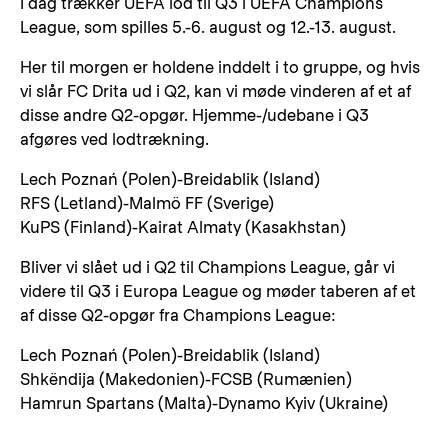
I dag trækker UEFA lod til Q3 i UEFA Champions
League, som spilles 5.-6. august og 12.-13. august.
Her til morgen er holdene inddelt i to gruppe, og hvis
vi slår FC Drita ud i Q2, kan vi møde vinderen af et af
disse andre Q2-opgør. Hjemme-/udebane i Q3
afgøres ved lodtrækning.
Lech Poznań (Polen)-Breidablik (Island)
RFS (Letland)-Malmö FF (Sverige)
KuPS (Finland)-Kairat Almaty (Kasakhstan)
Bliver vi slået ud i Q2 til Champions League, går vi
videre til Q3 i Europa League og møder taberen af et
af disse Q2-opgør fra Champions League:
Lech Poznań (Polen)-Breidablik (Island)
Shkëndija (Makedonien)-FCSB (Rumænien)
Hamrun Spartans (Malta)-Dynamo Kyiv (Ukraine)