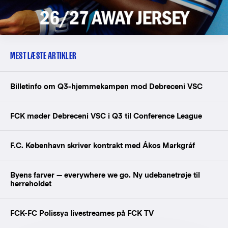
MEST LÆSTE ARTIKLER
Billetinfo om Q3-hjemmekampen mod Debreceni VSC
FCK møder Debreceni VSC i Q3 til Conference League
F.C. København skriver kontrakt med Ákos Markgráf
Byens farver — everywhere we go. Ny udebanetrøje til
herreholdet
FCK-FC Polissya livestreames på FCK TV