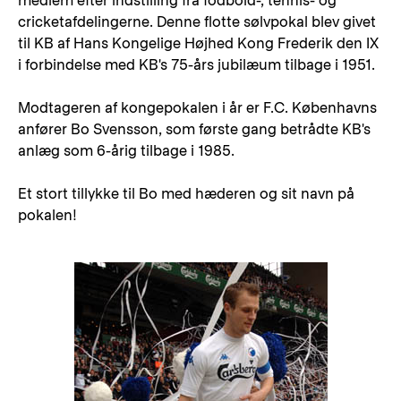
medlem efter indstilling fra fodbold-, tennis- og
cricketafdelingerne. Denne flotte sølvpokal blev givet
til KB af Hans Kongelige Højhed Kong Frederik den IX
i forbindelse med KB's 75-års jubilæum tilbage i 1951.
Modtageren af kongepokalen i år er F.C. Københavns
anfører Bo Svensson, som første gang betrådte KB's
anlæg som 6-årig tilbage i 1985.
Et stort tillykke til Bo med hæderen og sit navn på
pokalen!