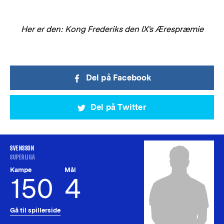
Her er den: Kong Frederiks den IX's Ærespræmie
Del på Facebook
Del på Twitter
SVENSSON
SUPERLIGA
Kampe
Mål
150
4
Gå til spillerside