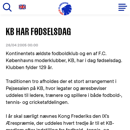
Gå
til
Primær
KB HAR FØDSELSDAG
hovedindhold
navigation
26/04 2005 00:00
Kontinentets ældste fodboldklub og en af F.C.
Københavns moderklubber, KB, har i dag fødselsdag.
Klubben fylder 129 år.
Traditionen tro afholdes der et stort arrangement i
Pejsesalen på KB, hvor legater og æresbeviser
uddeles til ledere, trænere og spillere i både fodbold-,
tennis- og cricketafdelingen.
I år skal særligt nævnes Kong Frederiks den IX's
Ærespræmie, der uddeles hvert tredje år til et KB-