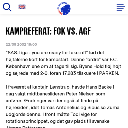
Gå
til
Primær
KAMPREFERAT: FCK VS. AGF
hovedindhold
navigation
22/09 2002 19:00
”SAS-Liga - you are ready for take-off” lød det i
højtalerne kort for kampstart. Denne ”ordre” var F.C.
København ene om at tage til sig. Byens Hold fløj højt
og sejrede med 2-0, foran 17.283 tilskuere i PARKEN.
I fraværet af kaptajn Lønstrup, havde Hans Backe i
dag valgt midtbaneslideren Peter Nielsen som
anfører. Ændringer var der også at finde på
højresiden, idet Tomas Antonelius og Sibusiso Zuma
udgjorde denne. I front måtte Todi vige for
rotationsprincippet, og det gav plads til svenske