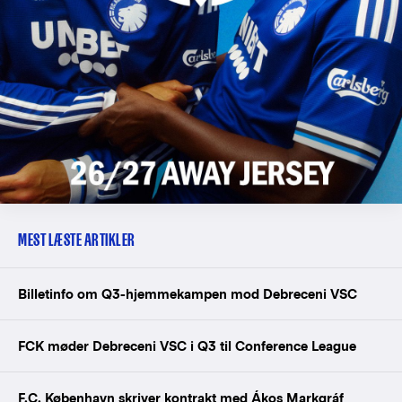
MEST LÆSTE ARTIKLER
Billetinfo om Q3-hjemmekampen mod Debreceni VSC
FCK møder Debreceni VSC i Q3 til Conference League
F.C. København skriver kontrakt med Ákos Markgráf