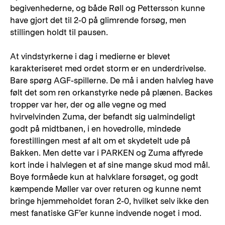
begivenhederne, og både Røll og Pettersson kunne
have gjort det til 2-0 på glimrende forsøg, men
stillingen holdt til pausen.
At vindstyrkerne i dag i medierne er blevet
karakteriseret med ordet storm er en underdrivelse.
Bare spørg AGF-spillerne. De må i anden halvleg have
følt det som ren orkanstyrke nede på plænen. Backes
tropper var her, der og alle vegne og med
hvirvelvinden Zuma, der befandt sig ualmindeligt
godt på midtbanen, i en hovedrolle, mindede
forestillingen mest af alt om et skydetelt ude på
Bakken. Men dette var i PARKEN og Zuma affyrede
kort inde i halvlegen et af sine mange skud mod mål.
Boye formåede kun at halvklare forsøget, og godt
kæmpende Møller var over returen og kunne nemt
bringe hjemmeholdet foran 2-0, hvilket selv ikke den
mest fanatiske GF’er kunne indvende noget i mod.