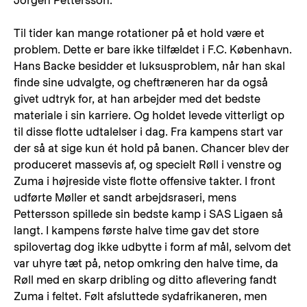
Jörgen Pettersson.
Til tider kan mange rotationer på et hold være et
problem. Dette er bare ikke tilfældet i F.C. København.
Hans Backe besidder et luksusproblem, når han skal
finde sine udvalgte, og cheftræneren har da også
givet udtryk for, at han arbejder med det bedste
materiale i sin karriere. Og holdet levede vitterligt op
til disse flotte udtalelser i dag. Fra kampens start var
der så at sige kun ét hold på banen. Chancer blev der
produceret massevis af, og specielt Røll i venstre og
Zuma i højreside viste flotte offensive takter. I front
udførte Møller et sandt arbejdsraseri, mens
Pettersson spillede sin bedste kamp i SAS Ligaen så
langt. I kampens første halve time gav det store
spilovertag dog ikke udbytte i form af mål, selvom det
var uhyre tæt på, netop omkring den halve time, da
Røll med en skarp dribling og ditto aflevering fandt
Zuma i feltet. Følt afsluttede sydafrikaneren, men