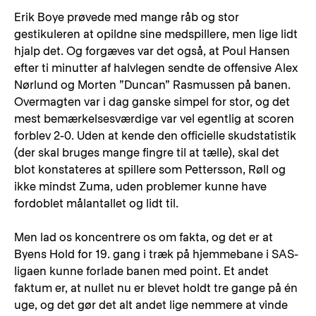
Erik Boye prøvede med mange råb og stor
gestikuleren at opildne sine medspillere, men lige lidt
hjalp det. Og forgæves var det også, at Poul Hansen
efter ti minutter af halvlegen sendte de offensive Alex
Nørlund og Morten ”Duncan” Rasmussen på banen.
Overmagten var i dag ganske simpel for stor, og det
mest bemærkelsesværdige var vel egentlig at scoren
forblev 2-0. Uden at kende den officielle skudstatistik
(der skal bruges mange fingre til at tælle), skal det
blot konstateres at spillere som Pettersson, Røll og
ikke mindst Zuma, uden problemer kunne have
fordoblet målantallet og lidt til.
Men lad os koncentrere os om fakta, og det er at
Byens Hold for 19. gang i træk på hjemmebane i SAS-
ligaen kunne forlade banen med point. Et andet
faktum er, at nullet nu er blevet holdt tre gange på én
uge, og det gør det alt andet lige nemmere at vinde