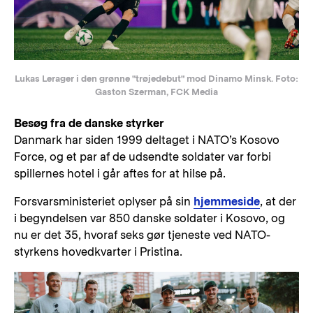
Lukas Lerager i den grønne "trøjedebut" mod Dinamo Minsk. Foto:
Gaston Szerman, FCK Media
Besøg fra de danske styrker
Danmark har siden 1999 deltaget i NATO’s Kosovo
Force, og et par af de udsendte soldater var forbi
spillernes hotel i går aftes for at hilse på.
Forsvarsministeriet oplyser på sin
hjemmeside
, at der
i begyndelsen var 850 danske soldater i Kosovo, og
nu er det 35, hvoraf seks gør tjeneste ved NATO-
styrkens hovedkvarter i Pristina.