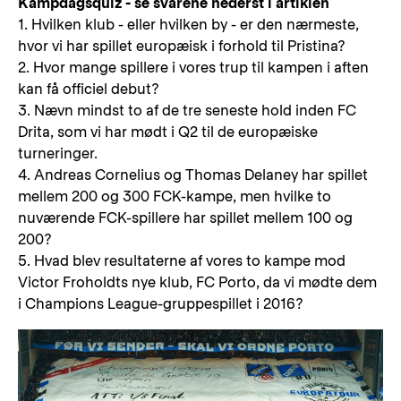
Kampdagsquiz - se svarene nederst i artiklen
1. Hvilken klub - eller hvilken by - er den nærmeste,
hvor vi har spillet europæisk i forhold til Pristina?
2. Hvor mange spillere i vores trup til kampen i aften
kan få officiel debut?
3. Nævn mindst to af de tre seneste hold inden FC
Drita, som vi har mødt i Q2 til de europæiske
turneringer.
4. Andreas Cornelius og Thomas Delaney har spillet
mellem 200 og 300 FCK-kampe, men hvilke to
nuværende FCK-spillere har spillet mellem 100 og
200?
5. Hvad blev resultaterne af vores to kampe mod
Victor Froholdts nye klub, FC Porto, da vi mødte dem
i Champions League-gruppespillet i 2016?