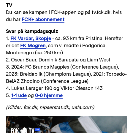
TV
Du kan se kampen i FCK-app'en og på tv.fck.dk, hvis
du har
FCK+ abonnement
Svar på kampdagsquiz
1.
FK Vardar, Skopje
- ca. 93 km fra Pristina. Herefter
er det
FK Mogren
, som vi mødte i Podgorica,
Montenegro (ca. 250 km)
2. Oscar Buur, Dominik Sarapata og Liam West
3. 2024: FC Brunos Magpies (Conference League),
2023: Breidablik (Champions League), 2021: Torpedo-
BelAZ Zhodino (Conference League)
4. Lukas Lerager 190 og Viktor Clesson 143
5.
1-1 ude
og
0-0 hjemme
(Kilder: fck.dk, nipserstat.dk, uefa.com)