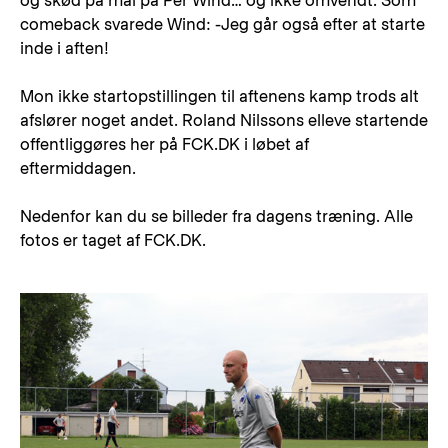
og skød på mål på Per Wind… og ikke omvendt. Som
comeback svarede Wind: -Jeg går også efter at starte
inde i aften!
Mon ikke startopstillingen til aftenens kamp trods alt
afslører noget andet. Roland Nilssons elleve startende
offentliggøres her på FCK.DK i løbet af
eftermiddagen.
Nedenfor kan du se billeder fra dagens træning. Alle
fotos er taget af FCK.DK.