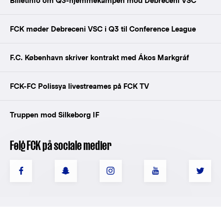
Billetinfo om Q3-hjemmekampen mod Debreceni VSC
FCK møder Debreceni VSC i Q3 til Conference League
F.C. København skriver kontrakt med Ákos Markgráf
FCK-FC Polissya livestreames på FCK TV
Truppen mod Silkeborg IF
Følg FCK på sociale medier