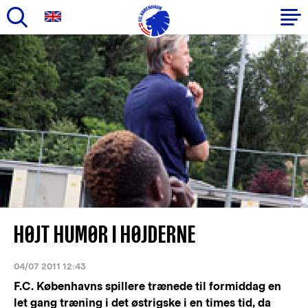
Gå
til
Primær
hovedindhold
navigation
HØJT HUMØR I HØJDERNE
04/07 2011 12:43
F.C. Københavns spillere trænede til formiddag en
let gang træning i det østrigske i en times tid, da