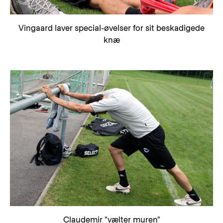
Vingaard laver special-øvelser for sit beskadigede
knæ
Claudemir "vælter muren"