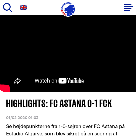
Gå
til
Primær
hovedindhold
navigation
HIGHLIGHTS: FC ASTANA 0-1 FCK
01/02 2020 01:03
Se højdepunkterne fra 1-0-sejren over FC Astana på
Estadio Algarve, som blev sikret på en scoring af