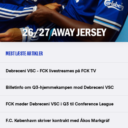
MEST LÆSTE ARTIKLER
Debreceni VSC - FCK livestreames på FCK TV
Billetinfo om Q3-hjemmekampen mod Debreceni VSC
FCK møder Debreceni VSC i Q3 til Conference League
F.C. København skriver kontrakt med Ákos Markgráf