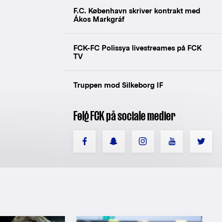
F.C. København skriver kontrakt med
Ákos Markgráf
FCK-FC Polissya livestreames på FCK
TV
Truppen mod Silkeborg IF
Følg FCK på sociale medier