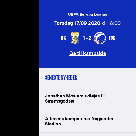
UEFA Europa League
Torsdag 17/09 2020
kl. 18:00
IFK
FCK
1-2
Gå til kampside
SENESTE NYHEDER
Jonathan Moalem udlejes til
Strømsgodset
Aftenens kamparena: Nagyerdei
Stadion