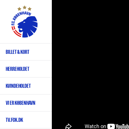
Gå
til
hovedindhold
BILLET & KORT
Primær
navigation
HERREHOLDET
KVINDEHOLDET
VI ER KØBENHAVN
TV.FCK.DK