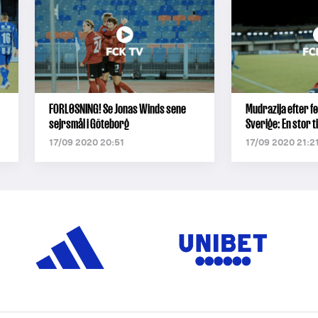
FORLØSNING! Se Jonas Winds sene
Mudrazija efter fø
sejrsmål i Göteborg
Sverige: En stor t
17/09 2020 20:51
17/09 2020 21:2