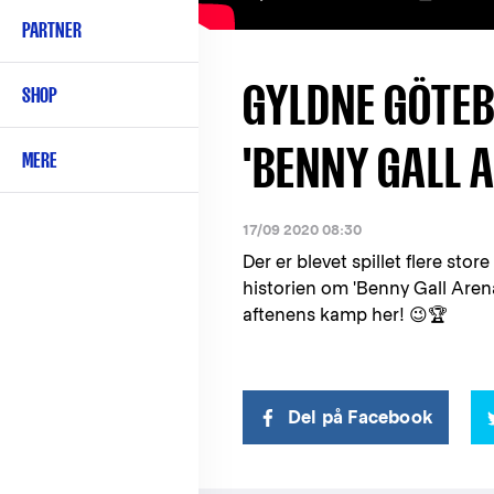
PARTNER
GYLDNE GÖTEB
SHOP
'BENNY GALL 
MERE
17/09 2020 08:30
Der er blevet spillet flere sto
historien om 'Benny Gall Are
aftenens kamp her! 😉🏆
Del på Facebook