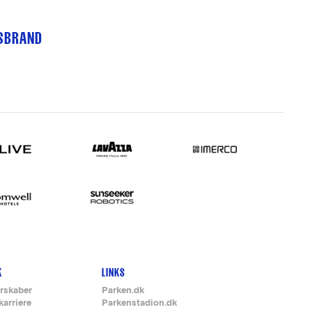
TSBRAND
K
LINKS
rskaber
Parken.dk
karriere
Parkenstadion.dk