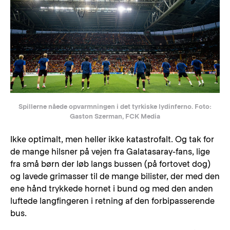
Spillerne nåede opvarmningen i det tyrkiske lydinferno. Foto:
Gaston Szerman, FCK Media
Ikke optimalt, men heller ikke katastrofalt. Og tak for
de mange hilsner på vejen fra Galatasaray-fans, lige
fra små børn der løb langs bussen (på fortovet dog)
og lavede grimasser til de mange bilister, der med den
ene hånd trykkede hornet i bund og med den anden
luftede langfingeren i retning af den forbipasserende
bus.