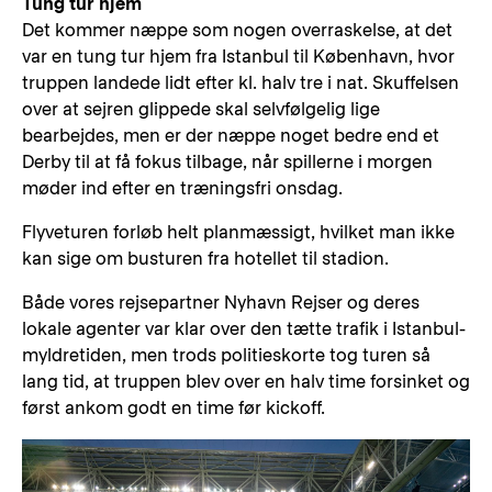
Tung tur hjem
Det kommer næppe som nogen overraskelse, at det
var en tung tur hjem fra Istanbul til København, hvor
truppen landede lidt efter kl. halv tre i nat. Skuffelsen
over at sejren glippede skal selvfølgelig lige
bearbejdes, men er der næppe noget bedre end et
Derby til at få fokus tilbage, når spillerne i morgen
møder ind efter en træningsfri onsdag.
Flyveturen forløb helt planmæssigt, hvilket man ikke
kan sige om busturen fra hotellet til stadion.
Både vores rejsepartner Nyhavn Rejser og deres
lokale agenter var klar over den tætte trafik i Istanbul-
myldretiden, men trods politieskorte tog turen så
lang tid, at truppen blev over en halv time forsinket og
først ankom godt en time før kickoff.