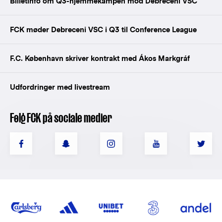
Billetinfo om Q3-hjemmekampen mod Debreceni VSC
FCK møder Debreceni VSC i Q3 til Conference League
F.C. København skriver kontrakt med Ákos Markgráf
Udfordringer med livestream
Følg FCK på sociale medier