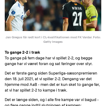
Jan Gregus får rødt kort i CL-kvalifikationen mod FK Vardar. Foto:
Getty Images
To gange 2-2 i træk
To gange på fem dage har vi spillet 2-2, og begge
gange har vi været foran og sat føringer over styr.
Det er første gang siden Superliga-sæsonpremieren
den 18. juli 2021, at vi spiller 2-2. Dengang var det
hjemme mod AaB - men det er kun sket to gange før,
at vi har spillet 2-2 to kampe i træk.
Det er længe siden, og i alle fire kampe var vi bagud -
og flere gange indtil slutningen af kampen: