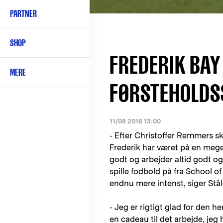
PARTNER
SHOP
FREDERIK BAY
MERE
FØRSTEHOLDS
11/08 2016 13:00
- Efter Christoffer Remmers ski
Frederik har været på en mege
godt og arbejder altid godt o
spille fodbold på fra School of
endnu mere intenst, siger Stå
- Jeg er rigtigt glad for den he
en cadeau til det arbejde, jeg h