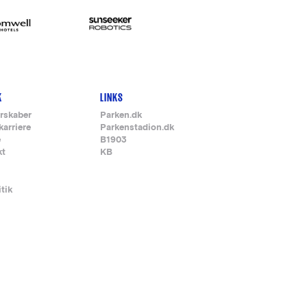
K
LINKS
rskaber
Parken.dk
karriere
Parkenstadion.dk
e
B1903
kt
KB
itik