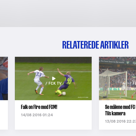
RELATEREDE ARTIKLER
Falk on Fire mod FCM!
Se målene mod FC 
TVs kamera
14/08 2016 01:24
13/08 2016 22:2