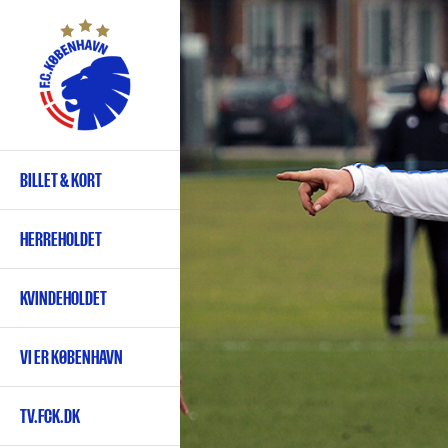
Gå
til
hovedindhold
BILLET & KORT
Primær
navigation
HERREHOLDET
KVINDEHOLDET
VI ER KØBENHAVN
TV.FCK.DK