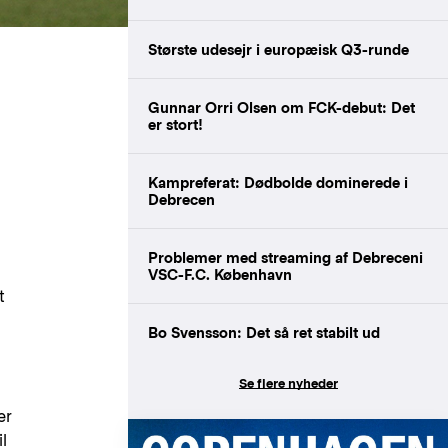
Største udesejr i europæisk Q3-runde
Gunnar Orri Olsen om FCK-debut: Det
er stort!
Kampreferat: Dødbolde dominerede i
Debrecen
Problemer med streaming af Debreceni
VSC-F.C. København
t
Bo Svensson: Det så ret stabilt ud
Se flere nyheder
er
il