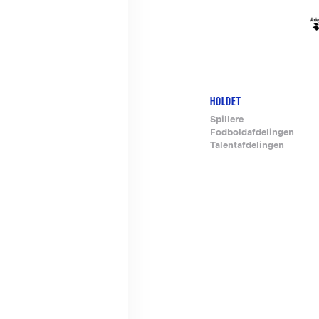
HOLDET
Footer-
Spillere
Fodboldafdelingen
menu
Talentafdelingen