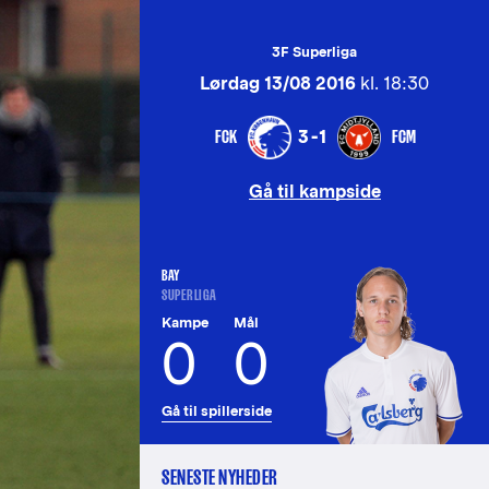
3F Superliga
Lørdag 13/08 2016
kl. 18:30
FCK
FCM
3-1
Gå til kampside
BAY
SUPERLIGA
Kampe
Mål
0
0
Gå til spillerside
SENESTE NYHEDER