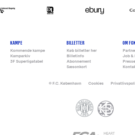
KAMPE
BILLETTER
OM FC
Kommende kampe
Køb billetter her
Partne
Kamparkiv
Billetinfo
Job & 
3F Superligatabel
Abonnement
Press
Sæsonkort
Konta
© F.C. København
Cookies
Privatlivspol