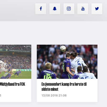
Midtjylland fra FCK
En gennemført kamp fra første til
sidste minut
3
13/08 2016 21:06