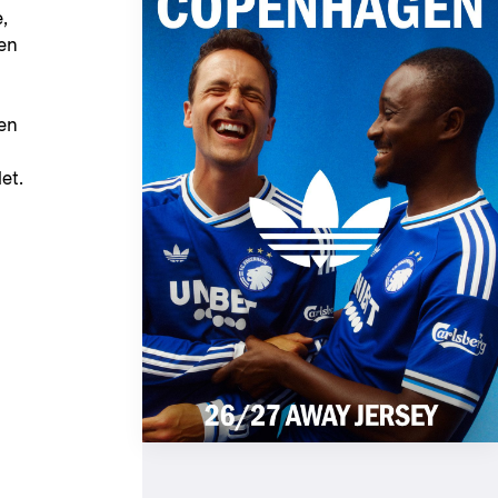
,
ren
den
et.