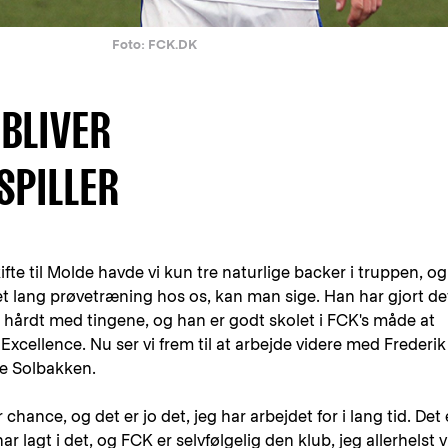
Foto: FCK.DK
 BLIVER
SPILLER
fte til Molde havde vi kun tre naturlige backer i truppen, og
t lang prøvetræning hos os, kan man sige. Han har gjort de
g hårdt med tingene, og han er godt skolet i FCK's måde at
 Excellence. Nu ser vi frem til at arbejde videre med Frederik
le Solbakken.
r chance, og det er jo det, jeg har arbejdet for i lang tid. Det 
ar lagt i det, og FCK er selvfølgelig den klub, jeg allerhelst v