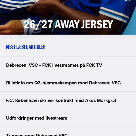
MEST LÆSTE ARTIKLER
Debreceni VSC - FCK livestreames på FCK TV
Billetinfo om Q3-hjemmekampen mod Debreceni VSC
F.C. København skriver kontrakt med Ákos Markgráf
Udfordringer med livestream
Truppen mod Debreceni VSC