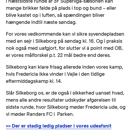
I næstsidste runde af 3F Superliga-sæsonen kan
mange brikker falde på plads i top og bund – eller
blive kastet op i luften, så spændingen bliver
hængende indtil næste søndag.
For vores vedkommende kan vi sikre syvendepladsen
med en sejr i Silkeborg på søndag kl. 16. Og i praksis
nok også med uafgjort, for slutter vi á point med OB,
er vores målforskel p.t. 22 mål bedre end deres.
Silkeborg kan klare frisag allerede inden vores kamp,
hvis Fredericia ikke vinder i Vejle i den tidlige
eftermiddagskamp kl. 14.
Slår Silkeborg os, er de også i sikkerhed uanset hvad,
mens alle andre resultater udskyder afgørelsen til
sidste runde, hvor Silkeborg møder Fredericia ude, og
vi møder Randers FC i Parken.
>> Der er stadig ledig pladser i vores udeafsnit