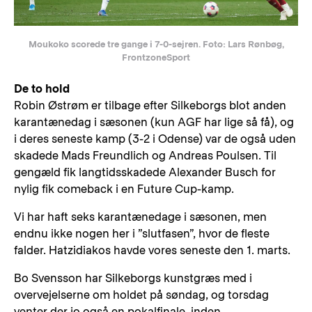
Moukoko scorede tre gange i 7-0-sejren. Foto: Lars Rønbøg,
FrontzoneSport
De to hold
Robin Østrøm er tilbage efter Silkeborgs blot anden
karantænedag i sæsonen (kun AGF har lige så få), og
i deres seneste kamp (3-2 i Odense) var de også uden
skadede Mads Freundlich og Andreas Poulsen. Til
gengæld fik langtidsskadede Alexander Busch for
nylig fik comeback i en Future Cup-kamp.
Vi har haft seks karantænedage i sæsonen, men
endnu ikke nogen her i ”slutfasen”, hvor de fleste
falder. Hatzidiakos havde vores seneste den 1. marts.
Bo Svensson har Silkeborgs kunstgræs med i
overvejelserne om holdet på søndag, og torsdag
venter der jo også en pokalfinale, inden