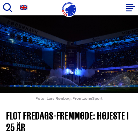
Gå
til
Primær
hovedindhold
navigation
Foto: Lars Rønbøg, FrontzoneSport
FLOT FREDAGS-FREMMØDE: HØJESTE I
25 ÅR