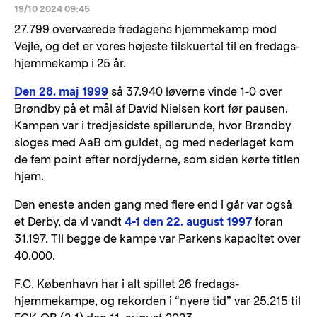
19/10 2024 09:45
27.799 overværede fredagens hjemmekamp mod
Vejle, og det er vores højeste tilskuertal til en fredags-
hjemmekamp i 25 år.
Den 28. maj 1999
så 37.940 løverne vinde 1-0 over
Brøndby på et mål af David Nielsen kort før pausen.
Kampen var i tredjesidste spillerunde, hvor Brøndby
sloges med AaB om guldet, og med nederlaget kom
de fem point efter nordjyderne, som siden kørte titlen
hjem.
Den eneste anden gang med flere end i går var også
et Derby, da vi vandt
4-1 den 22. august 1997
foran
31.197. Til begge de kampe var Parkens kapacitet over
40.000.
F.C. København har i alt spillet 26 fredags-
hjemmekampe, og rekorden i “nyere tid” var 25.215 til