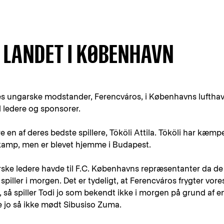
 LANDET I KØBENHAVN
es ungarske modstander, Ferencváros, i Københavns lufthavn
el ledere og sponsorer.
en af deres bedste spillere, Tököli Attila. Tököli har kæmp
s kamp, men er blevet hjemme i Budapest.
ske ledere havde til F.C. Københavns repræsentanter da de
piller i morgen. Det er tydeligt, at Ferencváros frygter vore
 så spiller Todi jo som bekendt ikke i morgen på grund af e
e jo så ikke mødt Sibusiso Zuma.