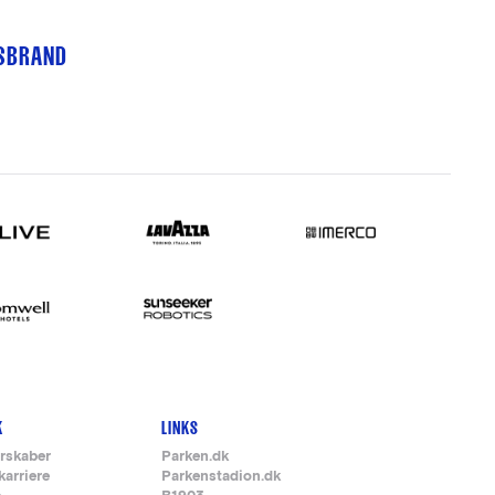
TSBRAND
K
LINKS
rskaber
Parken.dk
karriere
Parkenstadion.dk