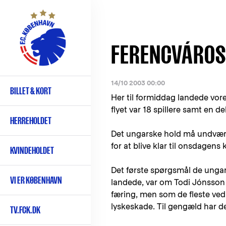
Gå
til
hovedindhold
FERENCVÁROS
14/10 2003 00:00
BILLET & KORT
Primær
Her til formiddag landede vor
navigation
flyet var 18 spillere samt en d
HERREHOLDET
Det ungarske hold må undvære 
for at blive klar til onsdagen
KVINDEHOLDET
Det første spørgsmål de ungar
VI ER KØBENHAVN
landede, var om Todi Jónsson s
færing, men som de fleste ved,
lyskeskade. Til gengæld har d
TV.FCK.DK