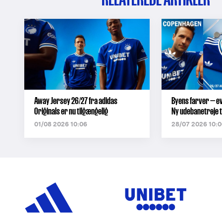
Away Jersey 26/27 fra adidas
Byens farver — e
Originals er nu tilgængelig
Ny udebanetrøje t
01/08 2026 10:06
28/07 2026 10:0