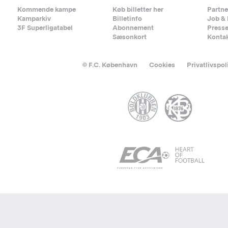
Kommende kampe
Køb billetter her
Partne
Kamparkiv
Billetinfo
Job & 
3F Superligatabel
Abonnement
Press
Sæsonkort
Konta
© F.C. København
Cookies
Privatlivspol