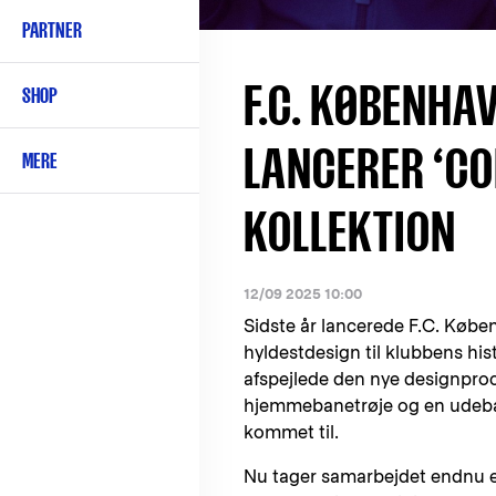
PARTNER
F.C. KØBENHA
SHOP
LANCERER ‘CO
MERE
KOLLEKTION
12/09 2025 10:00
Sidste år lancerede F.C. Købe
hyldestdesign til klubbens his
afspejlede den nye designproc
hjemmebanetrøje og en udeban
kommet til.
Nu tager samarbejdet endnu e