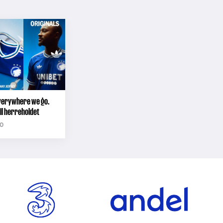
verywhere we go.
il herreholdet
0