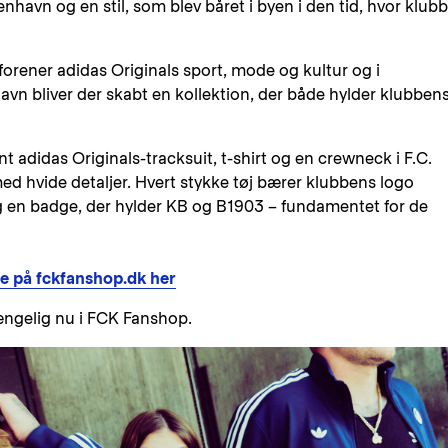
enhavn og en stil, som blev båret i byen i den tid, hvor klub
 forener adidas Originals sport, mode og kultur og i
n bliver der skabt en kollektion, der både hylder klubben
ent adidas Originals-tracksuit, t-shirt og en crewneck i F.C.
 hvide detaljer. Hvert stykke tøj bærer klubbens logo
 en badge, der hylder KB og B1903 – fundamentet for de
e på fckfanshop.dk her
ængelig nu i FCK Fanshop.