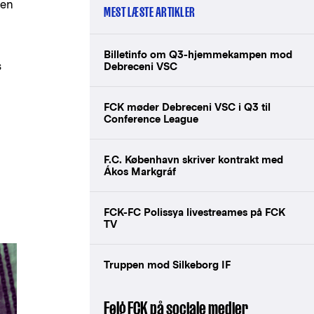
ben
MEST LÆSTE ARTIKLER
Billetinfo om Q3-hjemmekampen mod
s
Debreceni VSC
FCK møder Debreceni VSC i Q3 til
Conference League
F.C. København skriver kontrakt med
Ákos Markgráf
FCK-FC Polissya livestreames på FCK
TV
Truppen mod Silkeborg IF
Følg FCK på sociale medier