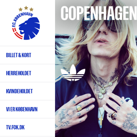
Gå
til
hovedindhold
BILLET & KORT
Primær
navigation
HERREHOLDET
KVINDEHOLDET
VI ER KØBENHAVN
TV.FCK.DK