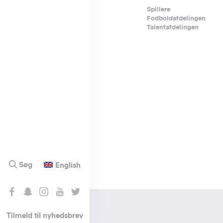
Footer-
Spillere
Fodboldafdelingen
menu
Talentafdelingen
Søg
English
Tilmeld til nyhedsbrev