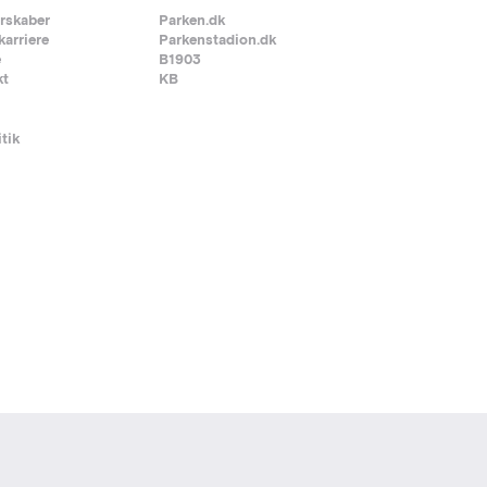
rskaber
Parken.dk
karriere
Parkenstadion.dk
e
B1903
kt
KB
itik