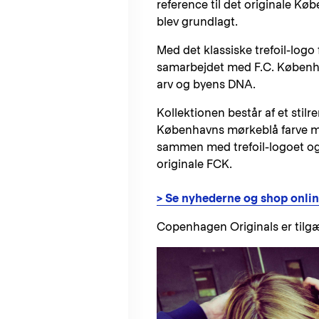
reference til det originale Køb
blev grundlagt.
Med det klassiske trefoil-logo
samarbejdet med F.C. Københav
arv og byens DNA.
Kollektionen består af et stilr
Københavns mørkeblå farve med
sammen med trefoil-logoet og
originale FCK.
> Se nyhederne og shop onlin
Copenhagen Originals er tilg