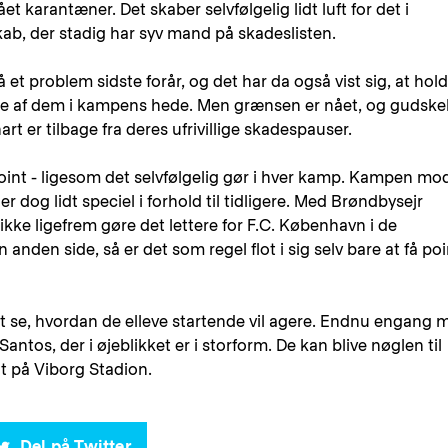
ået karantæner. Det skaber selvfølgelig lidt luft for det i
b, der stadig har syv mand på skadeslisten.
t problem sidste forår, og det har da også vist sig, at hold
rekte af dem i kampens hede. Men grænsen er nået, og gudske
snart er tilbage fra deres ufrivillige skadespauser.
point - ligesom det selvfølgelig gør i hver kamp. Kampen mo
dog lidt speciel i forhold til tidligere. Med Brøndbysejr
g ikke ligefrem gøre det lettere for F.C. København i de
nden side, så er det som regel flot i sig selv bare at få poi
t se, hvordan de elleve startende vil agere. Endnu engang 
antos, der i øjeblikket er i storform. De kan blive nøglen til
t på Viborg Stadion.
Del på Twitter