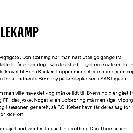
GLEKAMP
igtigste". Den sætning har man hørt utallige gange fra
 dette forår er der dog i særdeleshed noget om snakken for F
avet til Hans Backes tropper mere eller mindre er en sejr
n for at indhente Brøndby på førstepladsen i SAS Ligaen.
om man ville have det - og måske lidt til. Byens hold er gået f
org FF i det jyske. Noget af en udfordring må man sige. Viborg
 og i sæsonen generelt, så F.C. København får deres sag for
r kick-off.
Nordsjælland vender Tobias Linderoth og Dan Thomassen