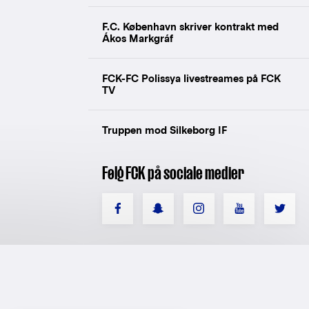
F.C. København skriver kontrakt med
Ákos Markgráf
FCK-FC Polissya livestreames på FCK
TV
Truppen mod Silkeborg IF
Følg FCK på sociale medier