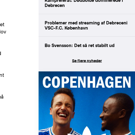
Kampreferat: Dødbolde dominerede i
Debrecen
Problemer med streaming af Debreceni
et
VSC-F.C. København
lov
Bo Svensson: Det så ret stabilt ud
d
Se flere nyheder
nt
må