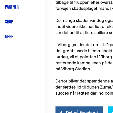
tilbage til truppen efter overst
PARTNER
forvejen skadesplaget mandska
De mange skader var dog også e
SHOP
indtil videre ikke har lidt di
ser det ud til at flere spillere 
MERE
I Viborg gælder det om at få 
det grønblusede hjemmehold er 
lørdag, vil et pointtab i Vibor
resterende kampe, men på den a
på Viborg Stadion.
Derfor bliver det spændende a
der sættes lid til duoen Zuma/S
succes når jagten går ind poin
Del på Facebook