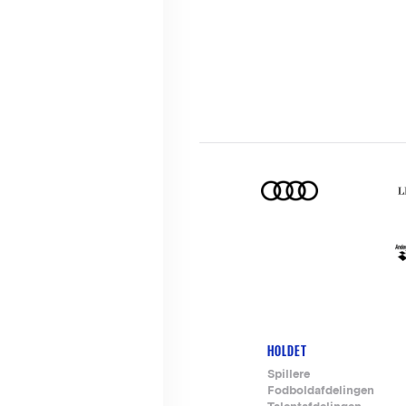
HOLDET
Footer-
Spillere
Fodboldafdelingen
menu