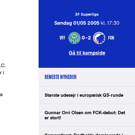
3F Superliga
Søndag 01/05 2005
kl. 17:30
VFF
FCK
0-2
Gå til kampside
.C.
 i
SENESTE NYHEDER
ra
Største udesejr i europæisk Q3-runde
Gunnar Orri Olsen om FCK-debut: Det
er stort!