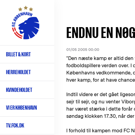
Gå
til
hovedindhold
ENDNU EN NØ
01/05 2005 00:00
BILLET & KORT
Primær
"Den næste kamp er altid den v
navigation
fodboldspillere verden over. I
HERREHOLDET
Københavns vedkommende, da kr
hver kamp, for at have chance
KVINDEHOLDET
Indtil videre er det gået liges
sejr til sejr, og nu venter Vib
VI ER KØBENHAVN
har været stærke i dette forår
søndag klokken 17.30, når der e
TV.FCK.DK
I forhold til kampen mod FC 