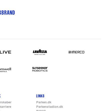
TSBRAND
K
LINKS
rskaber
Parken.dk
karriere
Parkenstadion.dk