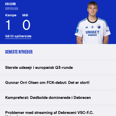
HØJLUND
SUPERLIGA
Kampe
Mål
1
0
Gå til spillerside
SENESTE NYHEDER
Største udesejr i europæisk Q3-runde
Gunnar Orri Olsen om FCK-debut: Det er stort!
Kampreferat: Dødbolde dominerede i Debrecen
Problemer med streaming af Debreceni VSC-F.C.