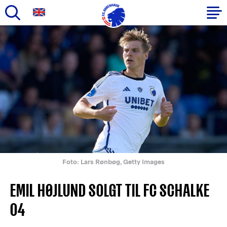
Gå
til
Primær
hovedindhold
navigation
Foto: Lars Rønbøg, Getty Images
EMIL HØJLUND SOLGT TIL FC SCHALKE
04