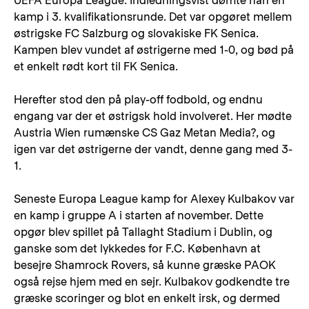
UEFA Europa League. Indledningsvist dømte han en
kamp i 3. kvalifikationsrunde. Det var opgøret mellem
østrigske FC Salzburg og slovakiske FK Senica.
Kampen blev vundet af østrigerne med 1-0, og bød på
et enkelt rødt kort til FK Senica.
Herefter stod den på play-off fodbold, og endnu
engang var der et østrigsk hold involveret. Her mødte
Austria Wien rumænske CS Gaz Metan Media?, og
igen var det østrigerne der vandt, denne gang med 3-
1.
Seneste Europa League kamp for Alexey Kulbakov var
en kamp i gruppe A i starten af november. Dette
opgør blev spillet på Tallaght Stadium i Dublin, og
ganske som det lykkedes for F.C. København at
besejre Shamrock Rovers, så kunne græske PAOK
også rejse hjem med en sejr. Kulbakov godkendte tre
græske scoringer og blot en enkelt irsk, og dermed