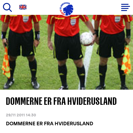
Gå
til
Primær
hovedindhold
navigation
DOMMERNE ER FRA HVIDERUSLAND
29/11 2011 14:30
DOMMERNE ER FRA HVIDERUSLAND