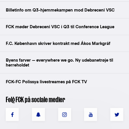
Billetinfo om Q3-hjemmekampen mod Debreceni VSC
FCK møder Debreceni VSC i Q3 til Conference League
F.C. København skriver kontrakt med Ákos Markgráf
Byens farver — everywhere we go. Ny udebanetrøje til
herreholdet
FCK-FC Polissya livestreames på FCK TV
Følg FCK på sociale medier