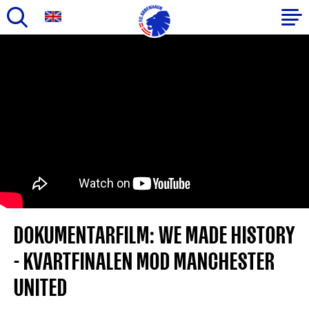
Gå
til
Primær
hovedindhold
navigation
DOKUMENTARFILM: WE MADE HISTORY
- KVARTFINALEN MOD MANCHESTER
UNITED