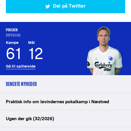
Del på Twitter
POULSEN
SUPERLIGA
Kampe
Mål
61
12
Gå til spillerside
SENESTE NYHEDER
Praktisk info om løvindernes pokalkamp i Næstved
Ugen der gik (32/2026)