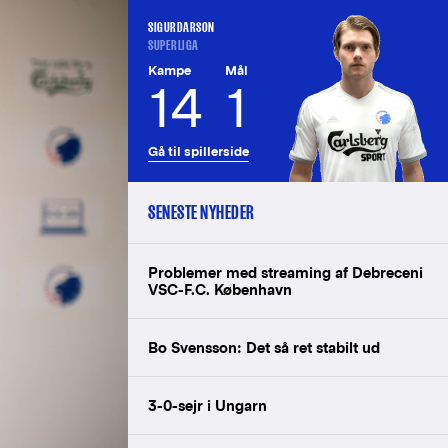
SIGURDARSON
SUPERLIGA
Kampe
Mål
14
1
Gå til spillerside
SENESTE NYHEDER
Problemer med streaming af Debreceni
VSC-F.C. København
Bo Svensson: Det så ret stabilt ud
3-0-sejr i Ungarn