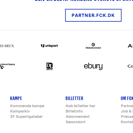
PARTNER.FCK.DK
KAMPE
BILLETTER
OM FC
Kommende kampe
Køb billetter her
Partne
Kamparkiv
Billetinfo
Job & 
3F Superligatabel
Abonnement
Press
Sæsonkort
Konta