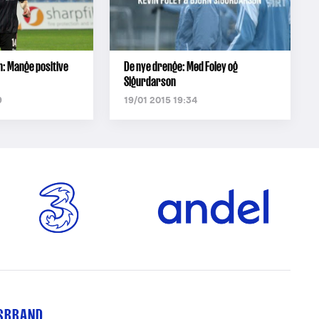
: Mange positive
De nye drenge: Mød Foley og
Sigurdarson
9
19/01 2015 19:34
TSBRAND