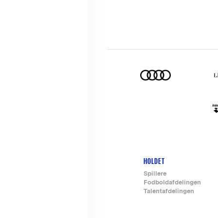
HOLDET
Footer-
Spillere
Fodboldafdelingen
menu
Talentafdelingen