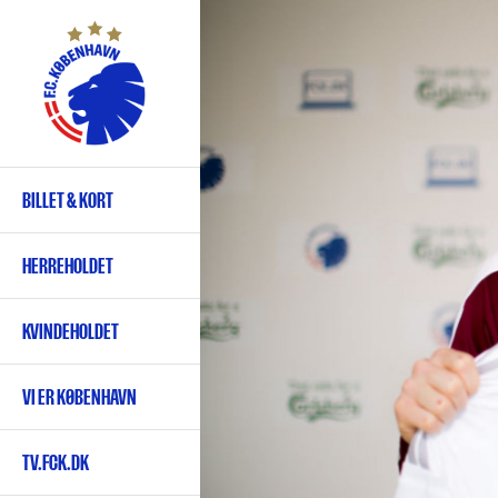
Gå
til
hovedindhold
BILLET & KORT
Primær
navigation
HERREHOLDET
KVINDEHOLDET
VI ER KØBENHAVN
TV.FCK.DK