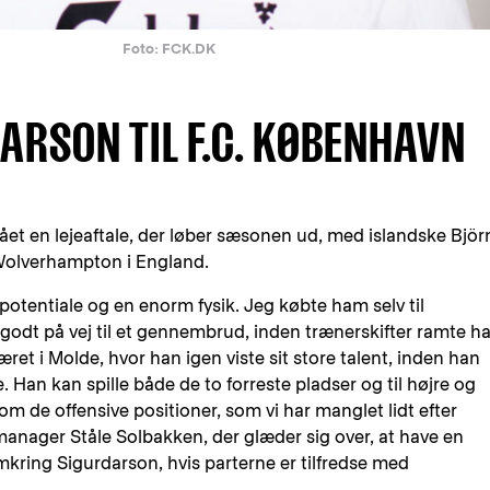
Foto: FCK.DK
ARSON TIL F.C. KØBENHAVN
ået en lejeaftale, der løber sæsonen ud, med islandske Björ
Wolverhampton i England.
potentiale og en enorm fysik. Jeg købte ham selv til
godt på vej til et gennembrud, inden trænerskifter ramte 
æret i Molde, hvor han igen viste sit store talent, inden han
de. Han kan spille både de to forreste pladser og til højre og
m de offensive positioner, som vi har manglet lidt efter
manager Ståle Solbakken, der glæder sig over, at have en
mkring Sigurdarson, hvis parterne er tilfredse med