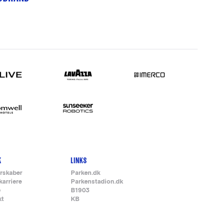
K
LINKS
rskaber
Parken.dk
karriere
Parkenstadion.dk
e
B1903
kt
KB