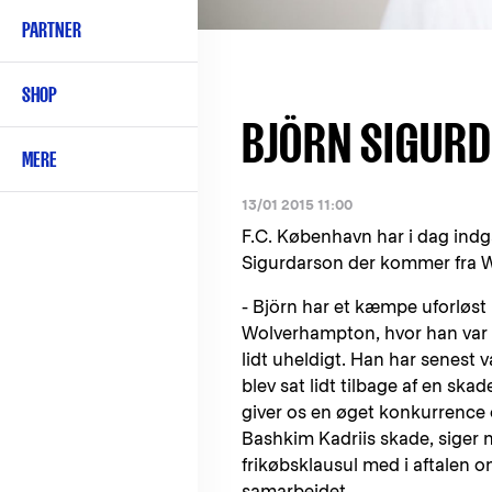
PARTNER
SHOP
BJÖRN SIGURD
MERE
13/01 2015 11:00
F.C. København har i dag indg
Sigurdarson der kommer fra 
- Björn har et kæmpe uforløst 
Wolverhampton, hvor han var 
lidt uheldigt. Han har senest v
blev sat lidt tilbage af en ska
giver os en øget konkurrence o
Bashkim Kadriis skade, siger 
frikøbsklausul med i aftalen o
samarbejdet.