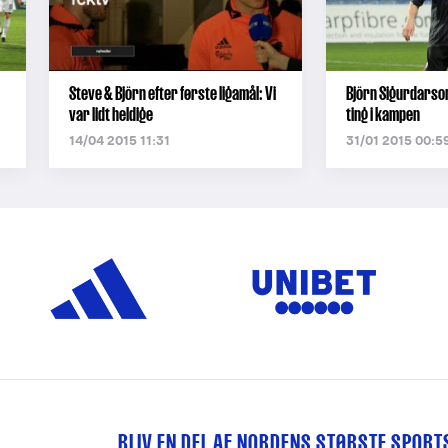
Steve & Björn efter første ligamål: Vi
Björn Sigurdarson
var lidt heldige
ting i kampen
14/04 2015 11:31
31/01 2015 00:5
BLIV EN DEL AF NORDENS STØRSTE SPOR