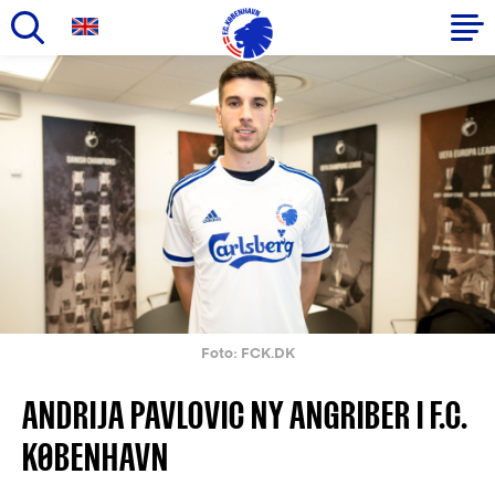
Gå
til
Primær
hovedindhold
navigation
Foto: FCK.DK
ANDRIJA PAVLOVIC NY ANGRIBER I F.C.
KØBENHAVN