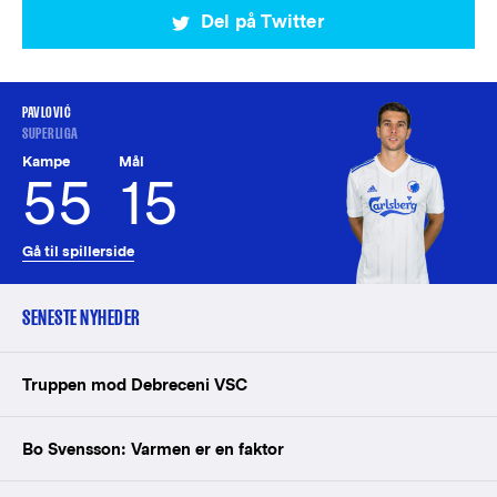
Del på Twitter
PAVLOVIĆ
SUPERLIGA
Kampe
Mål
55
15
Gå til spillerside
SENESTE NYHEDER
Truppen mod Debreceni VSC
Bo Svensson: Varmen er en faktor