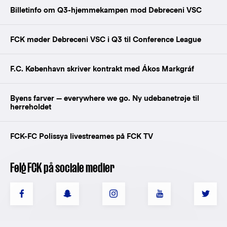
Billetinfo om Q3-hjemmekampen mod Debreceni VSC
FCK møder Debreceni VSC i Q3 til Conference League
F.C. København skriver kontrakt med Ákos Markgráf
Byens farver — everywhere we go. Ny udebanetrøje til
herreholdet
FCK-FC Polissya livestreames på FCK TV
Følg FCK på sociale medier