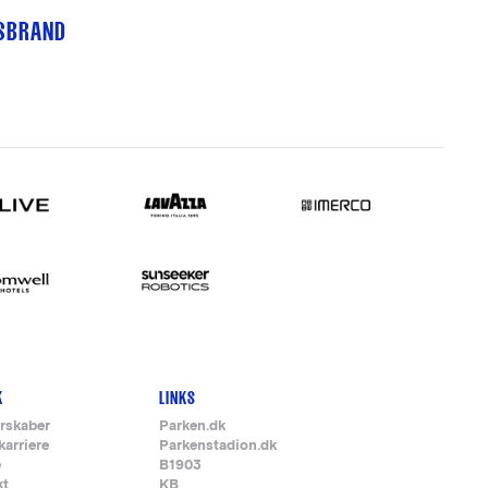
TSBRAND
K
LINKS
rskaber
Parken.dk
karriere
Parkenstadion.dk
e
B1903
kt
KB