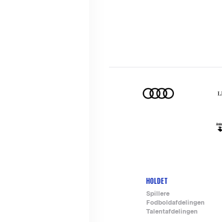
HOLDET
Footer-
Spillere
Fodboldafdelingen
menu
Talentafdelingen