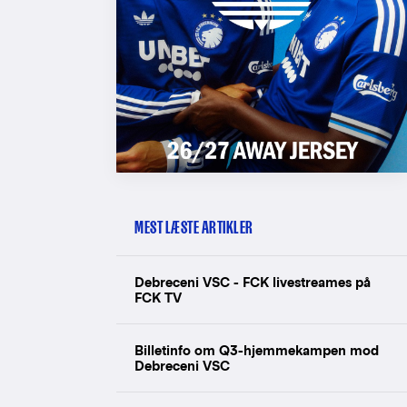
MEST LÆSTE ARTIKLER
Debreceni VSC - FCK livestreames på
FCK TV
Billetinfo om Q3-hjemmekampen mod
Debreceni VSC