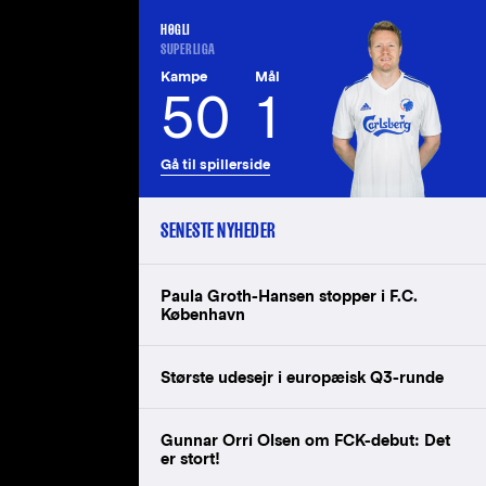
HØGLI
SUPERLIGA
Kampe
Mål
50
1
Gå til spillerside
SENESTE NYHEDER
Paula Groth-Hansen stopper i F.C.
København
Største udesejr i europæisk Q3-runde
Gunnar Orri Olsen om FCK-debut: Det
er stort!