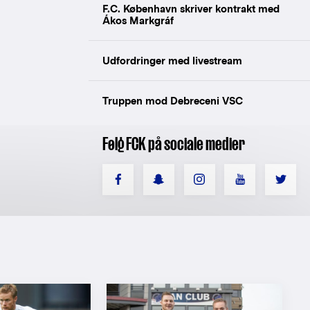
F.C. København skriver kontrakt med
Ákos Markgráf
Udfordringer med livestream
Truppen mod Debreceni VSC
Følg FCK på sociale medier