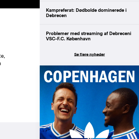
Kampreferat: Dødbolde dominerede i
Debrecen
Problemer med streaming af Debreceni
VSC-F.C. København
Se flere nyheder
e,
m