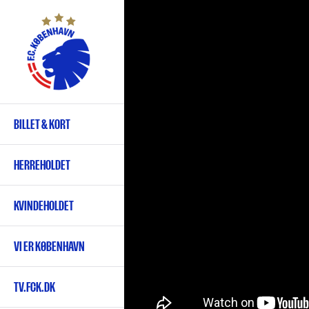
Gå
til
hovedindhold
BILLET & KORT
Primær
navigation
HERREHOLDET
KVINDEHOLDET
VI ER KØBENHAVN
TV.FCK.DK