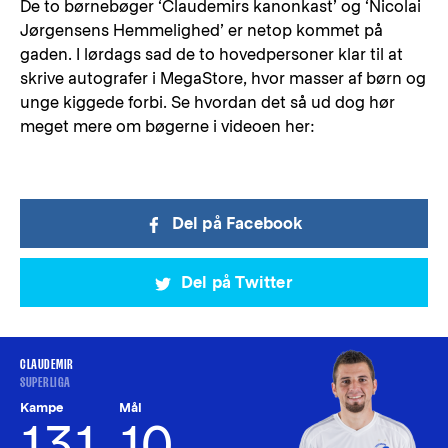
De to børnebøger ‘Claudemirs kanonkast’ og ‘Nicolai
Jørgensens Hemmelighed’ er netop kommet på
gaden. I lørdags sad de to hovedpersoner klar til at
skrive autografer i MegaStore, hvor masser af børn og
unge kiggede forbi. Se hvordan det så ud dog hør
meget mere om bøgerne i videoen her:
Del på Facebook
Del på Twitter
CLAUDEMIR
SUPERLIGA
Kampe
Mål
131
10