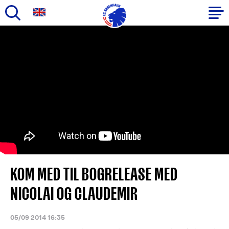
Gå
til
Primær
hovedindhold
navigation
KOM MED TIL BOGRELEASE MED
NICOLAI OG CLAUDEMIR
05/09 2014 16:35