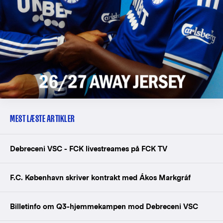
MEST LÆSTE ARTIKLER
Debreceni VSC - FCK livestreames på FCK TV
F.C. København skriver kontrakt med Ákos Markgráf
Billetinfo om Q3-hjemmekampen mod Debreceni VSC