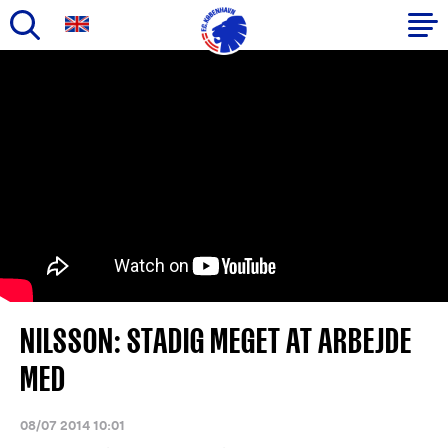
Gå
til
Primær
hovedindhold
navigation
NILSSON: STADIG MEGET AT ARBEJDE
MED
08/07 2014 10:01