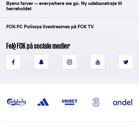
Byens farver — everywhere we go. Ny udebanetrøje til
herreholdet
FCK-FC Polissya livestreames på FCK TV
Følg FCK på sociale medier