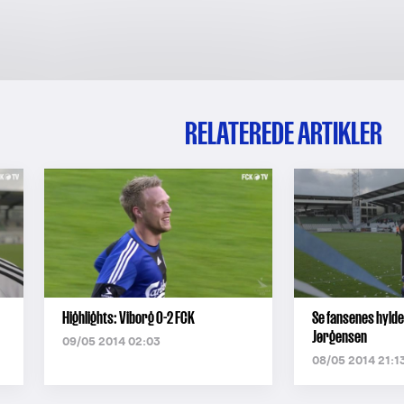
RELATEREDE ARTIKLER
Highlights: Viborg 0-2 FCK
Se fansenes hyldes
Jørgensen
09/05 2014 02:03
08/05 2014 21:1