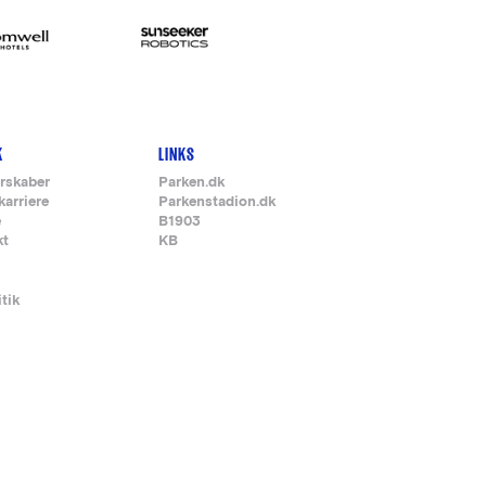
K
LINKS
rskaber
Parken.dk
karriere
Parkenstadion.dk
e
B1903
kt
KB
itik