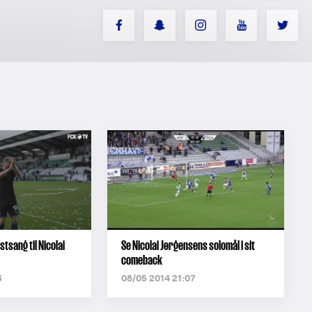
tsang til Nicolai
Se Nicolai Jørgensens solomål i sit
comeback
3
08/05 2014 21:07