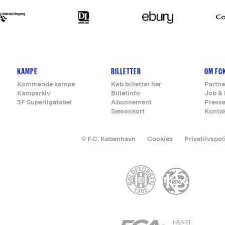
KAMPE
BILLETTER
OM FC
Kommende kampe
Køb billetter her
Partne
Kamparkiv
Billetinfo
Job & 
3F Superligatabel
Abonnement
Press
Sæsonkort
Konta
© F.C. København
Cookies
Privatlivspol