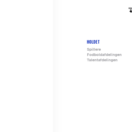
HOLDET
Footer-
Spillere
Fodboldafdelingen
menu
Talentafdelingen