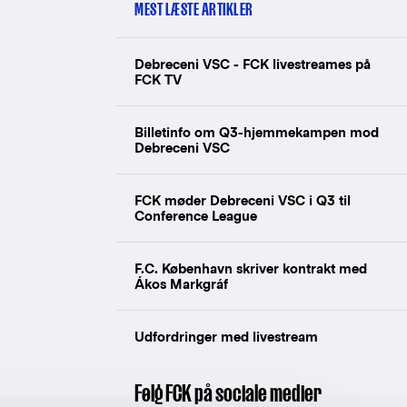
MEST LÆSTE ARTIKLER
Debreceni VSC - FCK livestreames på
FCK TV
Billetinfo om Q3-hjemmekampen mod
Debreceni VSC
FCK møder Debreceni VSC i Q3 til
Conference League
F.C. København skriver kontrakt med
Ákos Markgráf
Udfordringer med livestream
Følg FCK på sociale medier