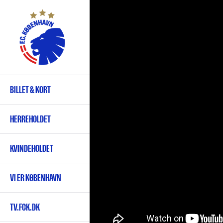
Gå
til
hovedindhold
BILLET & KORT
Primær
navigation
HERREHOLDET
KVINDEHOLDET
VI ER KØBENHAVN
TV.FCK.DK