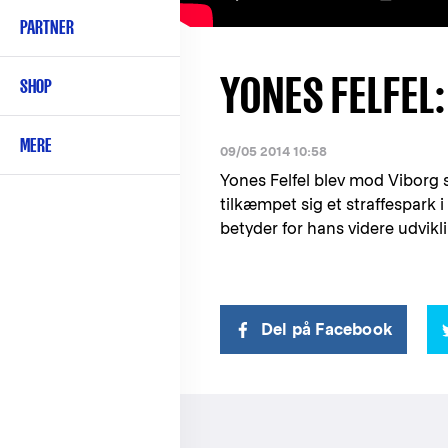
PARTNER
YONES FELFEL
SHOP
MERE
09/05 2014 10:58
Yones Felfel blev mod Viborg sk
tilkæmpet sig et straffespark
betyder for hans videre udvikli
Del på Facebook