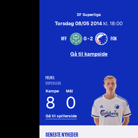
3F Superliga
Torsdag 08/05 2014
kl. 18:00
VFF
FCK
0-2
Gå til kampside
FELFEL
SUPERLIGA
Kampe
Mål
8
0
Gå til spillerside
SENESTE NYHEDER