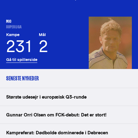
MIO
SUPERLIGA
Kampe
Mål
231
2
Gå til spillerside
SENESTE NYHEDER
Største udesejr i europæisk Q3-runde
Gunnar Orri Olsen om FCK-debut: Det er stort!
Kampreferat: Dødbolde dominerede i Debrecen