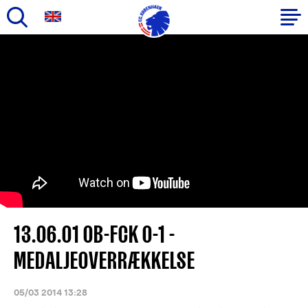
Gå
til
Primær
hovedindhold
navigation
13.06.01 OB-FCK 0-1 -
MEDALJEOVERRÆKKELSE
05/03 2014 13:28