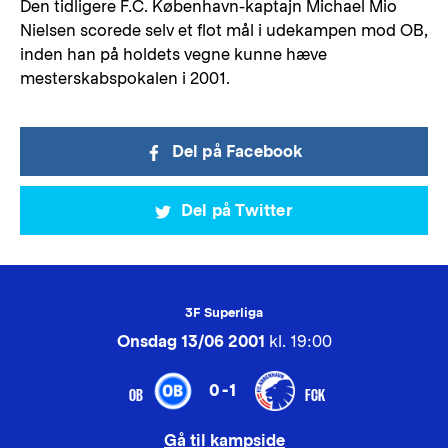
Den tidligere F.C. København-kaptajn Michael Mio
Nielsen scorede selv et flot mål i udekampen mod OB,
inden han på holdets vegne kunne hæve
mesterskabspokalen i 2001.
Del på Facebook
Del på Twitter
3F Superliga
Onsdag 13/06 2001
kl. 19:00
0-1
OB
FCK
Gå til kampside