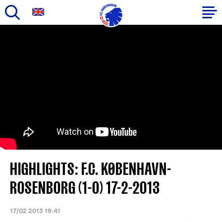
Gå
til
Primær
hovedindhold
navigation
HIGHLIGHTS: F.C. KØBENHAVN-
ROSENBORG (1-0) 17-2-2013
17/02 2013 19:41