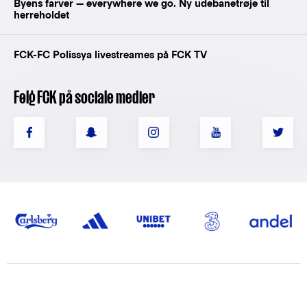
Byens farver — everywhere we go. Ny udebanetrøje til
herreholdet
FCK-FC Polissya livestreames på FCK TV
Følg FCK på sociale medier