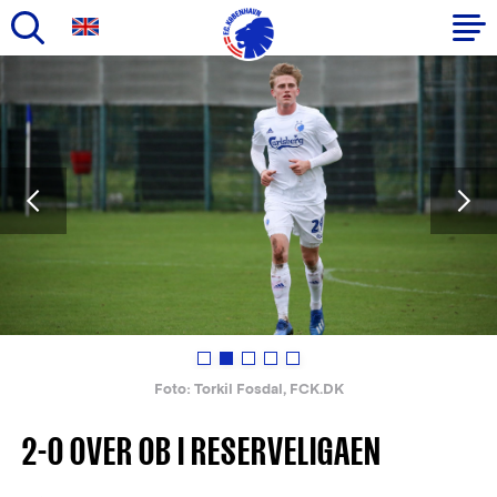
Gå
til
Primær
hovedindhold
navigation
PREVIOUS
Foto: Torkil Fosdal, FCK.DK
2-0 OVER OB I RESERVELIGAEN