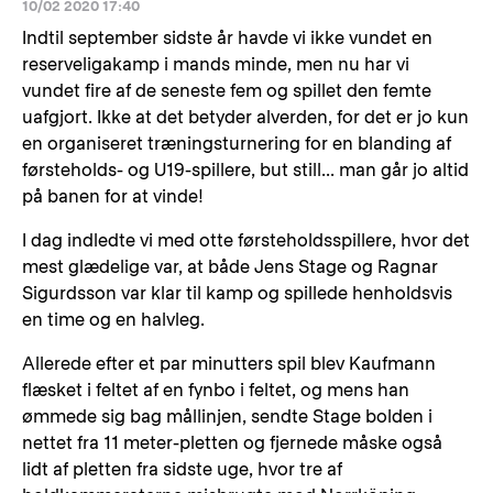
10/02 2020 17:40
Indtil september sidste år havde vi ikke vundet en
reserveligakamp i mands minde, men nu har vi
vundet fire af de seneste fem og spillet den femte
uafgjort. Ikke at det betyder alverden, for det er jo kun
en organiseret træningsturnering for en blanding af
førsteholds- og U19-spillere, but still... man går jo altid
på banen for at vinde!
I dag indledte vi med otte førsteholdsspillere, hvor det
mest glædelige var, at både Jens Stage og Ragnar
Sigurdsson var klar til kamp og spillede henholdsvis
en time og en halvleg.
Allerede efter et par minutters spil blev Kaufmann
flæsket i feltet af en fynbo i feltet, og mens han
ømmede sig bag mållinjen, sendte Stage bolden i
nettet fra 11 meter-pletten og fjernede måske også
lidt af pletten fra sidste uge, hvor tre af