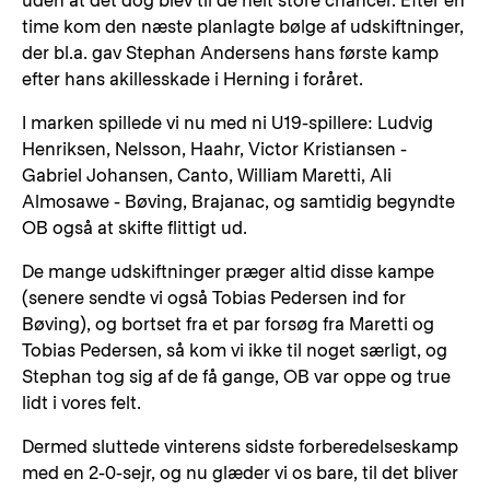
uden at det dog blev til de helt store chancer. Efter en
time kom den næste planlagte bølge af udskiftninger,
der bl.a. gav Stephan Andersens hans første kamp
efter hans akillesskade i Herning i foråret.
I marken spillede vi nu med ni U19-spillere: Ludvig
Henriksen, Nelsson, Haahr, Victor Kristiansen -
Gabriel Johansen, Canto, William Maretti, Ali
Almosawe - Bøving, Brajanac, og samtidig begyndte
OB også at skifte flittigt ud.
De mange udskiftninger præger altid disse kampe
(senere sendte vi også Tobias Pedersen ind for
Bøving), og bortset fra et par forsøg fra Maretti og
Tobias Pedersen, så kom vi ikke til noget særligt, og
Stephan tog sig af de få gange, OB var oppe og true
lidt i vores felt.
Dermed sluttede vinterens sidste forberedelseskamp
med en 2-0-sejr, og nu glæder vi os bare, til det bliver