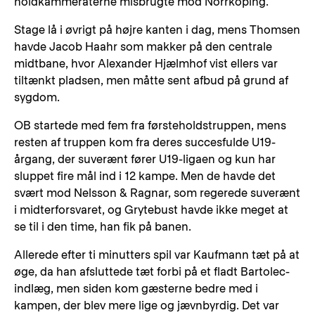
holdkammeraterne misbrugte mod Norrköping.
Stage lå i øvrigt på højre kanten i dag, mens Thomsen
havde Jacob Haahr som makker på den centrale
midtbane, hvor Alexander Hjælmhof vist ellers var
tiltænkt pladsen, men måtte sent afbud på grund af
sygdom.
OB startede med fem fra førsteholdstruppen, mens
resten af truppen kom fra deres succesfulde U19-
årgang, der suverænt fører U19-ligaen og kun har
sluppet fire mål ind i 12 kampe. Men de havde det
svært mod Nelsson & Ragnar, som regerede suverænt
i midterforsvaret, og Grytebust havde ikke meget at
se til i den time, han fik på banen.
Allerede efter ti minutters spil var Kaufmann tæt på at
øge, da han afsluttede tæt forbi på et fladt Bartolec-
indlæg, men siden kom gæsterne bedre med i
kampen, der blev mere lige og jævnbyrdig. Det var