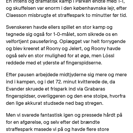
En intens og dramatisk kamp i Parken endte med 1-1,
og skuffelsen var enorm i den københavnske lejr, efter
Claesson misbrugte et straffespark to minutter før tid.
Svenskeren havde ellers spillet en stor kamp og
tegnede sig også for 1-0-målet, som sikrede os en
velfortjent pauseføring. Oplægget var helt forrygende
og blev kreeret af Roony og Jelert, og Roony havde
også selv en stor mulighed for at øge, men Lössl
reddede med et yderste af fingerspidserne.
Efter pausen arbejdede midtjyderne sig mere og mere
ind i kampen, og i det 72. minut kvitterede de, da
Evander skruede et frispark ind via Grabaras
fingerspidser, overliggeren og den ene stolpe, hvorfra
den lige akkurat studsede ned bag stregen.
Men vi svarede fantastisk igen og pressede hårdt på
for en afgørelse, og selv efter det brændte
straffespark masede vi på og havde flere store