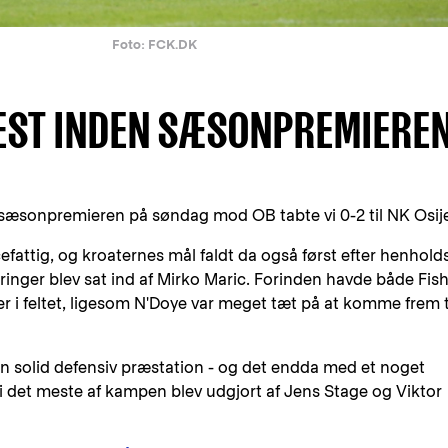
Foto: FCK.DK
 TEST INDEN SÆSONPREMIERE
 sæsonpremieren på søndag mod OB tabte vi 0-2 til NK Osij
attig, og kroaternes mål faldt da også først efter henhold
ringer blev sat ind af Mirko Maric. Forinden havde både Fis
r i feltet, ligesom N'Doye var meget tæt på at komme frem t
 en solid defensiv præstation - og det endda med et noget
 i det meste af kampen blev udgjort af Jens Stage og Viktor