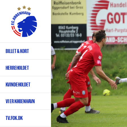
Gå
til
hovedindhold
BILLET & KORT
Primær
navigation
HERREHOLDET
KVINDEHOLDET
VI ER KØBENHAVN
TV.FCK.DK