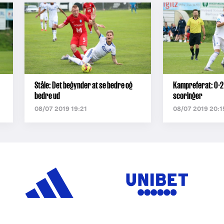
Ståle: Det begynder at se bedre og
Kampreferat: 0-2 
bedre ud
scoringer
08/07 2019 19:21
08/07 2019 20:1