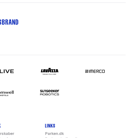
TSBRAND
K
LINKS
rskaber
Parken.dk