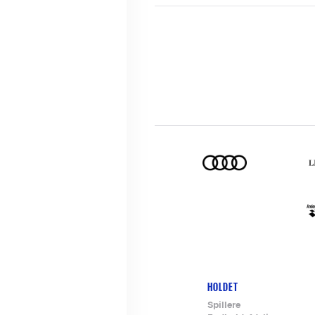
HOLDET
Footer-
Spillere