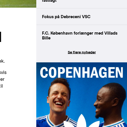
fastlagt
Fokus på Debreceni VSC
N
F.C. København forlænger med Villads
Bille
Se flere nyheder
ek.
svis
her
il