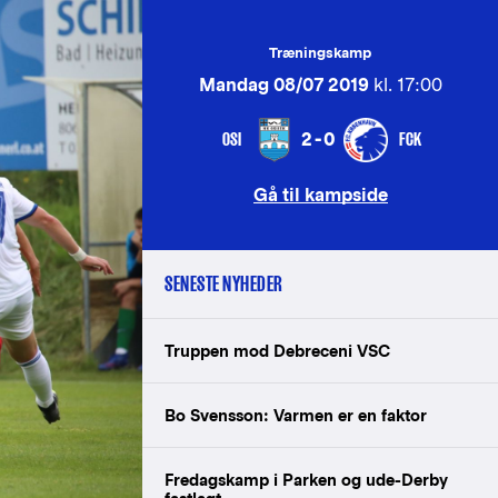
Træningskamp
Mandag 08/07 2019
kl. 17:00
OSI
FCK
2-0
Gå til kampside
SENESTE NYHEDER
Truppen mod Debreceni VSC
Bo Svensson: Varmen er en faktor
Fredagskamp i Parken og ude-Derby