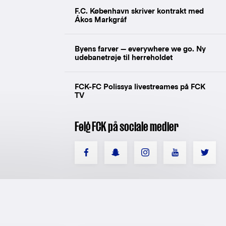
F.C. København skriver kontrakt med
Ákos Markgráf
Byens farver — everywhere we go. Ny
udebanetrøje til herreholdet
FCK-FC Polissya livestreames på FCK
TV
Følg FCK på sociale medier